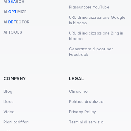
AI
SEA
RCH
Riassuntore YouTube
AI
OPT
IMIZE
URL di indicizzazione Google
AI
DET
ECTOR
in blocco
AI TOOLS
URL di indicizzazione Bing in
blocco
Generatore di post per
Facebook
COMPANY
LEGAL
Blog
Chi siamo
Docs
Politica di utilizzo
Video
Privacy Policy
Piani tariffari
Termini di servizio