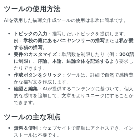
ツールの使用方法
AIを活用した描写文作成ツールの使用は非常に簡単です。
トピックの入力
：描写したいトピックを提供します。
例：
学校の庭にあるバニヤンツリーの描写
または
私が愛
する猫の描写
。
要件のカスタマイズ
：単語数を制限したり（例：
300語
に制限
）、
序論、本論、結論全体を記述する
よう要求し
たりできます。
作成ボタンをクリック
：ツールは、詳細で自然で感情豊
かな描写文を作成します。
確認と編集
：AIが提供するコンテンツに基づいて、個人
的な感情を追加して、文章をよりユニークにすることが
できます。
ツールの主な利点
無料＆便利
：ウェブサイトで簡単にアクセスでき、イン
ストールは不要です。