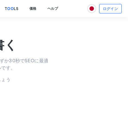
ログイン
価格
ヘルプ
T
OO
LS
書く
、わずか30秒でSEOに最適
ルです。
しょう