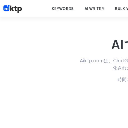
KEYWORDS
AI WRITER
BULK 
A
Aiktp.comは、Ch
化され
時間