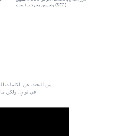
وتحسين محركات البحث (SEO)
في ثوانٍ. ولكن ما