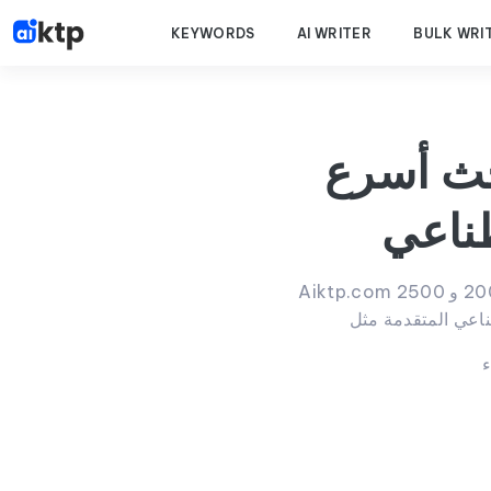
KEYWORDS
AI WRITER
BULK WRI
حث أسرع
Aiktp.com هي أداة كتابة محتوى بالذكاء الاصطناعي تُنشئ مقالات مُحسّنة لمحركات البحث تتراوح بين 2000 و 2500
ء