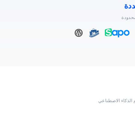
دة
محدودة