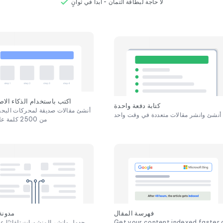
لا حاجة لبطاقة ائتمان - ابدأ في ثوانٍ
اكتب باستخدام الذكاء الا
كتابة دفعة واحدة
أنشئ مقالات صديقة لمحركات البح
أنشئ وانشر مقالات متعددة في وقت واحد
من 2500 كلمة على الفور
فهرسة المقال
مدونة 
Get your content indexed faster 
جدول وانشر المنشورات تلقائيًا عب