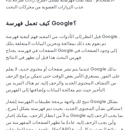
جذب الزيارات العضوية من محركات البحث.
كيف تعمل فهرسة Google؟
قبل النظر إلى الأدوات، من المفيد فهم كيفية فهرسة Google. .
ثم يقوم بعد ذلك بمعالجة وتخزين البيانات المتعلقة بتلك
الصفحات في فهرسه. يحتاج Google إلى وجود الصفحات في
فهرس البحث هذا قبل أن تظهر في النتائج.
عندما يتم نشر صفحات أو محتوى جديد، لا يعلم Google بذلك
على الفور. يستغرق الأمر بعض الوقت حتى تتمكن برامج الزحف
من اكتشاف المحتوى الجديد والزحف إليه. ثم هناك المزيد من
التأخير حيث تتم معالجة البيانات وإضافتها إلى الفهرس.
تتيح لك واجهة برمجة تطبيقات الفهرسة إشعار Google بشكل
استباقي بشأن المحتوى الجديد، بحيث تتم فهرسته بشكل أسرع..
بدلاً من انتظار الزحف، يمكنك إخبار Google بما يجب الزحف إليه
وأين يجب الزحف إليه. عادةً ما تظهر الصفحات المفهرسة من
خلال واجهة برمجة التطبيقات (API) في نتائج البحث بشكل أسرع