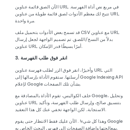
الآن الصق قائمة عناوين URL في مربع نص أداة الفهرسة.
تتيح لك معظم الأدوات لصق قائمة طويلة من عناوين URL
مرة واحدة.
قد تسمح بعض الأدوات بتحميل ملف CSV مع عناوين URL
بدلاً من النسخ/اللصق. تم تصميم الواجهة لجعل إرسال
عناوين URL أمرًا بسيطًا قدر الإمكان.
3. انقر فوق طلب الفهرسة
وأخيرًا، انقر فوق الزر لطلب فهرسة عناوين URL التي
أرسلتها. ستقوم الأداة بإرسالها إلى Google Indexing API
لإعلام Google بشأن تلك الصفحات.
خلف الكواليس، تقوم الأداة بالمصادقة مع Google، وتحليل
عناوين URL بتنسيق صالح، وإرسال طلب الفهرسة، وتأكيد
الاستجابة.. لكن الواجهة تخفي عنك كل هذا التعقيد.
وهذا كل شيء! . الآن عليك فقط الانتظار حتى يقوم Google
بمعالجتها وإضافة الصفحات إلى فهرس البحث الخاص به.