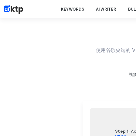
KEYWORDS
AI WRITER
BUL
使用谷歌尖端的 
视
Step 1:
Act