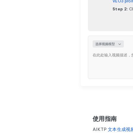
VEO3 prom
Step 2:
Cl
选择视频模型
使用指南
AIKTP
文本生成视