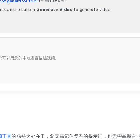
pt generator tool
to assist you
ick on the button
Generate Video
to generate video
频工具
的独特之处在于，您无需记住复杂的提示词，也无需掌握专