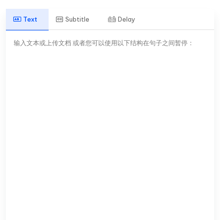
Text
Subtitle
Delay