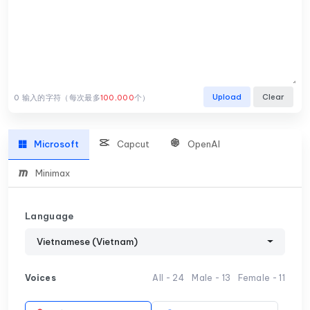
Upload
Clear
0
输入的字符（每次最多
100,000
个）
Microsoft
Capcut
OpenAI
Minimax
Language
Vietnamese (Vietnam)
Voices
All -
24
Male -
13
Female -
11