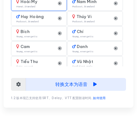
Hoài My
Nam Minh
Hanoi, Standard
Podcast, Standard
Huy Hoàng
Thúy Vi
Podcast, Standard
Podcast, Standard
Bích
Chí
Young, energetic
Young, energetic
Cam
Danh
Young, energetic
Young, energetic
Tiểu Thu
Vũ Nhật
Cute, sweet
Confident, male
Thu Thảo
Như Nguyệt
Older, mature
Young, energetic
转换文本为语音
Dũng
Hùng
Hanoi, Warm, Standard
Saigon, Warm, Standard
1.2 版本现已支持使用 SRT、Delay、VTT 配置朗读时间,
如何使用
Khôi
Huyền
Hanoi, Storytelling
Hanoi, Standard
Hương Thảo
Thủy Tiên
Thùy Linh
Thái Sơn