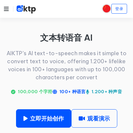
登录
文本转语音 AI
AIKTP’s AI text-to-speech makes it simple to
convert text to voice, offering 1.200+ lifelike
voices in 100+ languages with up to 100,000
characters per convert
100,000 个字符
100+ 种语言
1.200+ 种声音
立即开始创作
观看演示