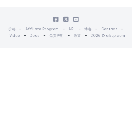
-
-
-
-
-
价格
Affiliate Program
API
博客
Contact
-
-
-
-
Video
Docs
免责声明
政策
2026 © aiktp.com