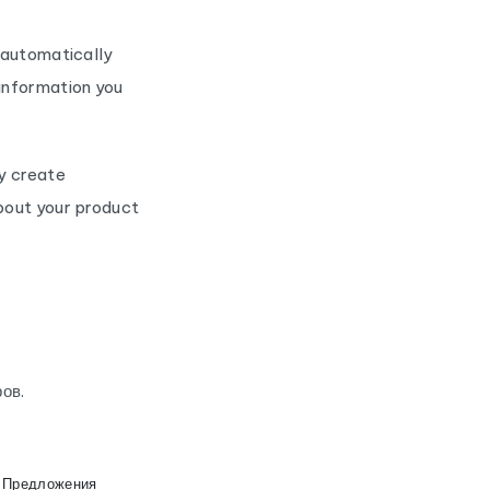
l automatically
information you
y create
about your product
ов.
Предложения