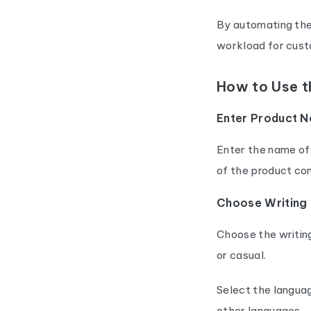
By automating the
workload for cust
How to Use t
Enter Product 
Enter the name of
of the product con
Choose Writing
Choose the writing
or casual.
Select the languag
other languages.