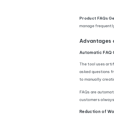
Product FAQs Ge
manage frequently
Advantages o
Automatic FAQ 
The tool uses arti
asked questions f
to manually creat
FAQs are automati
customers always 
Reduction of W