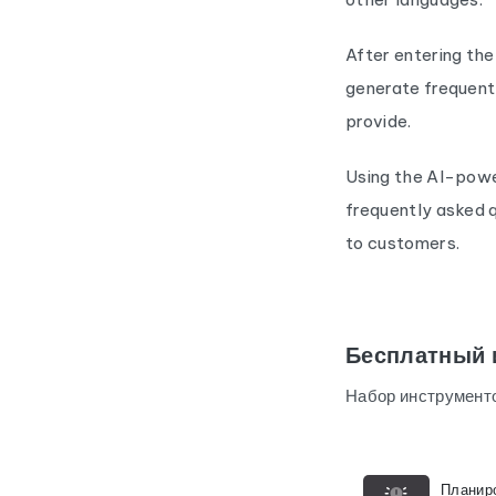
After entering the
generate frequent
provide.
Using the AI-powe
frequently asked q
to customers.
Бесплатный 
Набор инструменто
Планир