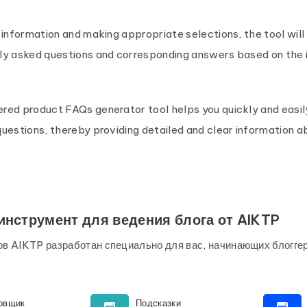
 information and making appropriate selections, the tool wil
ly asked questions and corresponding answers based on the 
red product FAQs generator tool helps you quickly and easil
uestions, thereby providing detailed and clear information 
инструмент для ведения блога от AIKTP
в AIKTP разработан специально для вас, начинающих блоггер
овщик
Подсказки