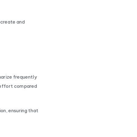
s create and
marize frequently
 effort compared
on, ensuring that