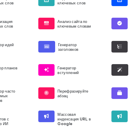
ых слов
ключевых слов
изация
Анализ сайта по
ых слов
ключевым словам
ор идей
Генератор
заголовков
ор планов
Генератор
вступлений
ор часто
Перефразируйте
емых
абзац
ов
Массовая
тов с
индексация URL в
ю ИИ
Google