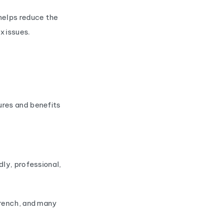
helps reduce the
 issues.
ures and benefits
dly, professional,
French, and many