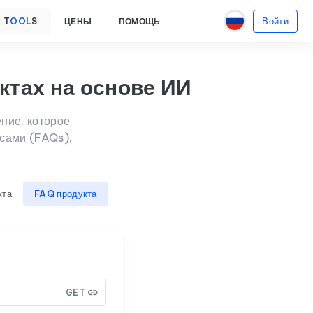
Войти
T
OO
LS
ЦЕНЫ
ПОМОЩЬ
ктах на основе ИИ
ние, которое
сами (FAQs),
кта
FAQ продукта
GET