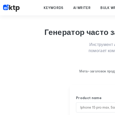
KEYWORDS
AI WRITER
BULK W
Генератор часто 
Инструмент 
помогает ко
Мета-заголовок прод
Product name