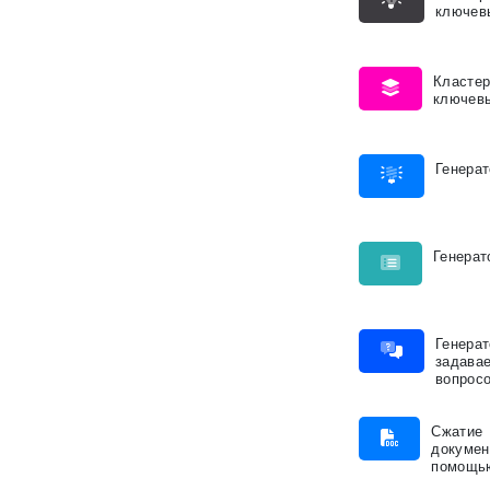
ключев
Кластер
ключев
Генерат
Генерат
Генерат
задава
вопрос
Сжатие
докумен
помощь