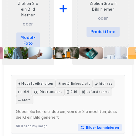
Ziehen Sie
Ziehen Sie ein
ein Bild
Bild hierher
hierher
oder
oder
Produktfoto
Model-
Foto
Model beibehalten
natürliches Licht
high res
16:9
Direktansicht
9:16
Luftaufnahme
More
500
credits/image
Bilder kombinieren