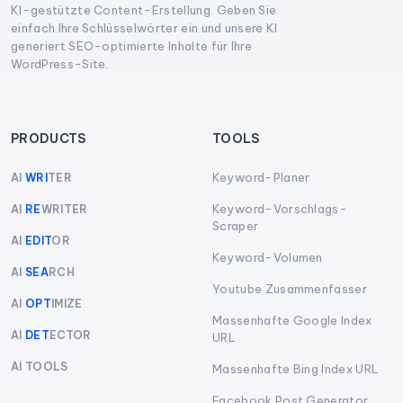
KI-gestützte Content-Erstellung. Geben Sie
einfach Ihre Schlüsselwörter ein und unsere KI
generiert SEO-optimierte Inhalte für Ihre
WordPress-Site.
PRODUCTS
TOOLS
Keyword-Planer
AI
WRI
TER
Keyword-Vorschlags-
AI
RE
WRITER
Scraper
AI
EDIT
OR
Keyword-Volumen
AI
SEA
RCH
Youtube Zusammenfasser
AI
OPT
IMIZE
Massenhafte Google Index
AI
DET
ECTOR
URL
AI TOOLS
Massenhafte Bing Index URL
Facebook Post Generator