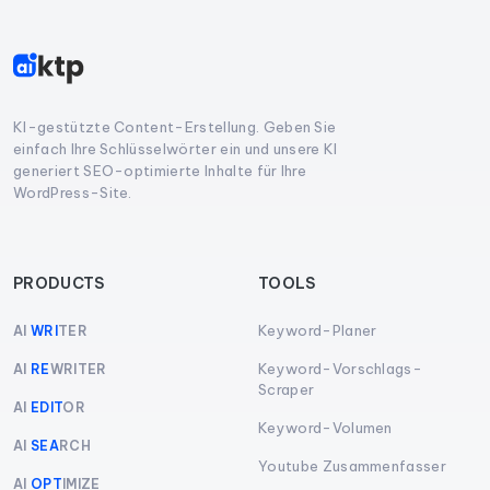
KI-gestützte Content-Erstellung. Geben Sie
einfach Ihre Schlüsselwörter ein und unsere KI
generiert SEO-optimierte Inhalte für Ihre
WordPress-Site.
PRODUCTS
TOOLS
Keyword-Planer
AI
WRI
TER
Keyword-Vorschlags-
AI
RE
WRITER
Scraper
AI
EDIT
OR
Keyword-Volumen
AI
SEA
RCH
Youtube Zusammenfasser
AI
OPT
IMIZE