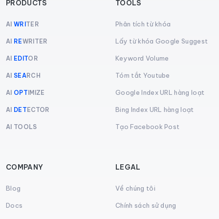
PRODUCTS
TOOLS
Phân tích từ khóa
AI
WRI
TER
Lấy từ khóa Google Suggest
AI
RE
WRITER
Keyword Volume
AI
EDIT
OR
Tóm tắt Youtube
AI
SEA
RCH
Google Index URL hàng loạt
AI
OPT
IMIZE
Bing Index URL hàng loạt
AI
DET
ECTOR
Tạo Facebook Post
AI TOOLS
COMPANY
LEGAL
Blog
Về chúng tôi
Docs
Chính sách sử dụng