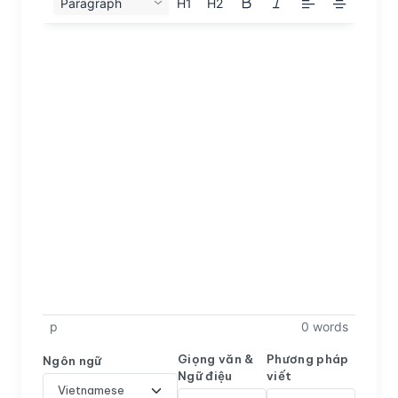
Paragraph
H1
H2
p
0 words
Giọng văn &
Phương pháp
Ngôn ngữ
Ngữ điệu
viết