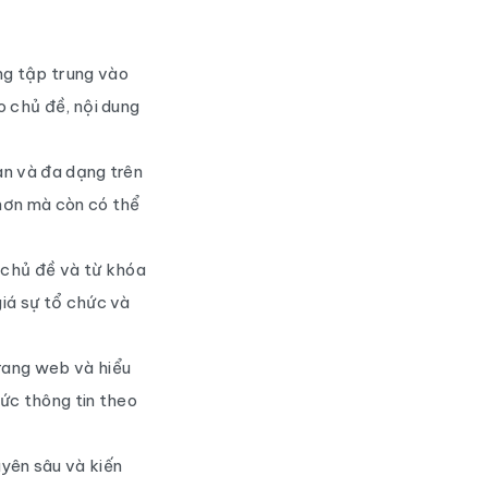
g tập trung vào
o chủ đề, nội dung
an và đa dạng trên
 hơn mà còn có thể
 chủ đề và từ khóa
giá sự tổ chức và
rang web và hiểu
ức thông tin theo
yên sâu và kiến