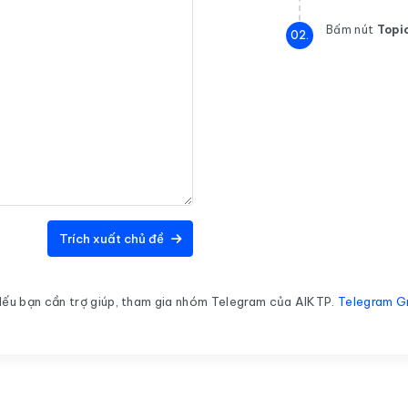
Bấm nút
Topi
Trích xuất chủ đề
ếu bạn cần trợ giúp, tham gia nhóm Telegram của AIKTP.
Telegram G