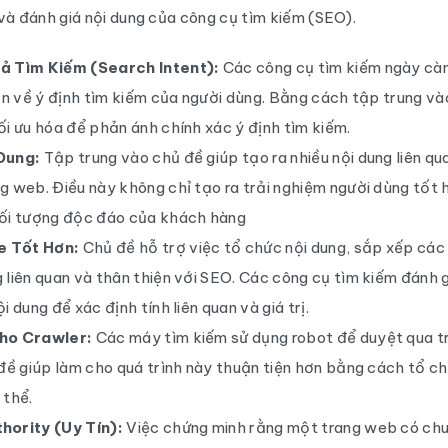
và đánh giá nội dung của công cụ tìm kiếm (SEO).
ả Tìm Kiếm (Search Intent):
Các công cụ tìm kiếm ngày càn
ơn về ý định tìm kiếm của người dùng. Bằng cách tập trung và
ối ưu hóa để phản ánh chính xác ý định tìm kiếm.
Dung:
Tập trung vào chủ đề giúp tạo ra nhiều nội dung liên qu
g web. Điều này không chỉ tạo ra trải nghiệm người dùng tốt
ối tượng độc đáo của khách hàng
 Tốt Hơn:
Chủ đề hỗ trợ việc tổ chức nội dung, sắp xếp các
 liên quan và thân thiện với SEO. Các công cụ tìm kiếm đánh 
i dung để xác định tính liên quan và giá trị.
ho Crawler:
Các máy tìm kiếm sử dụng robot để duyệt qua t
 đề giúp làm cho quá trình này thuận tiện hơn bằng cách tổ ch
 thể.
hority (Uy Tín):
Việc chứng minh rằng một trang web có chu