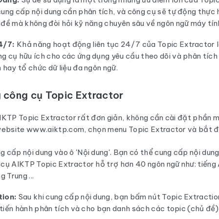
cung cấp nội dung cần phân tích, và công cụ sẽ tự động thực 
 đề mà không đòi hỏi kỹ năng chuyên sâu về ngôn ngữ máy tín
4/7:
Khả năng hoạt động liên tục 24/7 của Topic Extractor 
g cụ hữu ích cho các ứng dụng yêu cầu theo dõi và phân tích 
 hay tổ chức dữ liệu đa ngôn ngữ.
 công cụ Topic Extractor
IKTP Topic Extractor rất đơn giản, không cần cài đặt phần
website www.aiktp.com, chọn menu Topic Extractor và bắt đ
 cấp nội dung vào ô 'Nội dung'. Bạn có thể cung cấp nội dun
 cụ AIKTP Topic Extractor hỗ trợ hơn 40 ngôn ngữ như: tiếng A
g Trung ...
tion:
Sau khi cung cấp nội dung, bạn bấm nút Topic Extractio
ẽ tiến hành phân tích và cho bạn danh sách các topic (chủ đề)