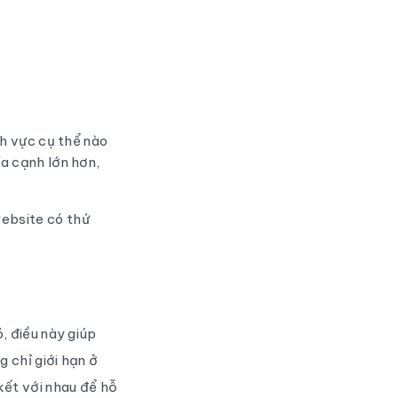
nh vực cụ thể nào
a cạnh lớn hơn,
website có thứ
, điều này giúp
 chỉ giới hạn ở
kết với nhau để hỗ