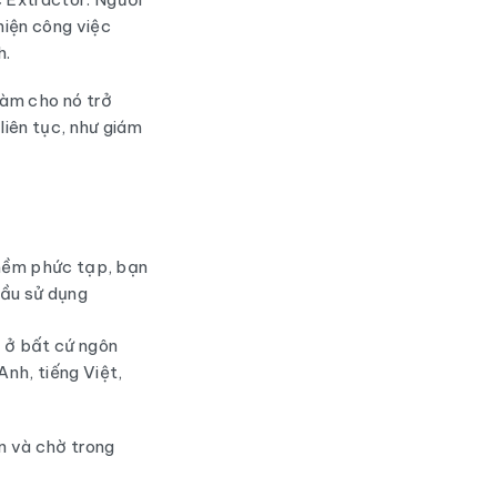
hiện công việc
h.
làm cho nó trở
liên tục, như giám
 mềm phức tạp, bạn
ầu sử dụng
g ở bất cứ ngôn
nh, tiếng Việt,
n và chờ trong