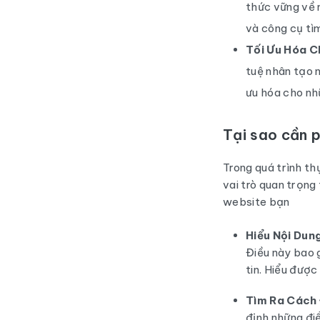
thức vững về 
và công cụ tì
Tối Ưu Hóa C
tuệ nhân tạo n
ưu hóa cho nh
Tại sao cần p
Trong quá trình th
vai trò quan trọng
website bạn
Hiểu Nội Dun
Điều này bao 
tin. Hiểu được
Tìm Ra Cách 
định những đi