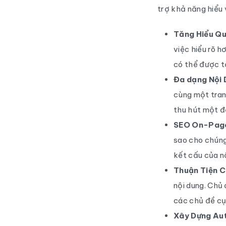
trợ khả năng hiểu 
Tăng Hiểu Qu
việc hiểu rõ h
có thể được t
Đa dạng Nội 
cùng một tran
thu hút một đ
SEO On-Page
sao cho chúng
kết cấu của nộ
Thuận Tiện C
nội dung. Chủ
các chủ đề cụ
Xây Dựng Aut