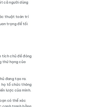
ắt cả người dùng
c thuật toán trí
uan trọng để tối
n tích chủ đề đóng
ng thứ hạng của
hủ đang tạo ra.
h họ tổ chức thông
hiến lược của mình.
bạn có thể xác
ợc cạnh tranh bằng