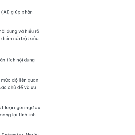
 (AI) giúp phân
ội dung và hiểu rõ
 điểm nổi bật của
ân tích nội dung
 mức độ liên quan
các chủ đề và ưu
ột loại ngôn ngữ cụ
ng lại tính linh
c Extractor. Người