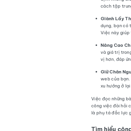
cách tập trun
Giành Lấy Th
dụng, bạn có t
Việc này giúp 
Nâng Cao Chấ
và giá trị tro
vị hơn, đáp ứ
Giữ Chân Ngư
web của bạn. 
xu hướng ở lại
Việc đọc những bài
công việc đòi hỏi
là phụ tá đắc lực 
Tìm hiểu côn