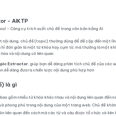
tor - AIKTP
ool - Công cụ trích xuất chủ đề trong văn bản bằng AI
ết nội dung, chủ đề (topic) thường dùng để đề cập đến một lĩ
chỉ đơn giản là một từ khóa hay cụm từ, mà thường là một khí
hóa và nội dung có liên quan.
pic Extractor
, giúp bạn dễ dàng phân tích chủ đề của các 
ạn dễ dàng đưa ra chiến lược nội dung phù hợp hơn
) là gì
bao gồm nhiều từ khóa khác nhau và nội dung liên quan đến nó
và phong phú trong nội dung của một trang web. Chủ đề không
n liên quan đến cách mà các từ và câu được tổ chức và liên 