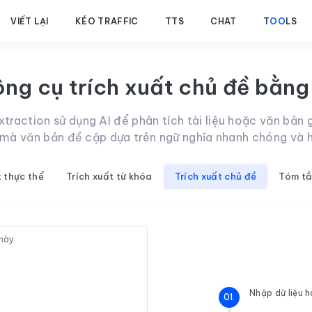
VIẾT LẠI
KÉO TRAFFIC
TTS
CHAT
T
OO
LS
ng cụ trích xuất chủ đề bằng
traction sử dụng AI để phân tích tài liệu hoặc văn bản 
mà văn bản đề cập dựa trên ngữ nghĩa nhanh chóng và 
t thực thể
Trích xuất từ khóa
Trích xuất chủ đề
Tóm tắ
Nhập dữ liệu h