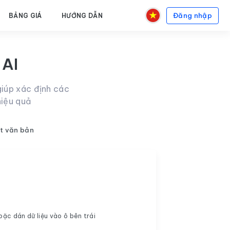
Đăng nhập
BẢNG GIÁ
HƯỚNG DẪN
 AI
giúp xác định các
hiệu quả
t văn bản
oặc dán dữ liệu vào ô bên trái