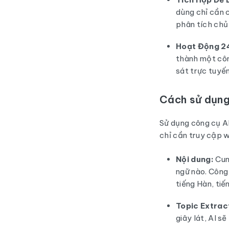
dùng chỉ cần 
phân tích chủ
Hoạt Động 2
thành một côn
sát trực tuyến
Cách sử dụng
Sử dụng công cụ A
chỉ cần truy cập 
Nội dung:
Cung
ngữ nào. Công
tiếng Hàn, tiến
Topic Extrac
giây lát, AI s