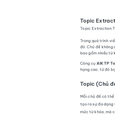
Topic Extrac
Topic Extraction T
Trong quá trình vi
đó. Chủ đề không 
bao gồm nhiều từ k
Công cụ
AIKTP To
hạng cao, từ đó b
Topic (Chủ đề
Mỗi chủ đề có thể 
tạo ra sự đa dạng 
mức từ khóa, mà cò