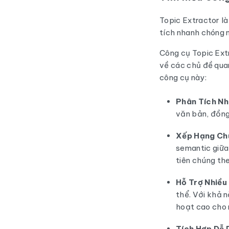
Topic Extractor là
tích nhanh chóng 
Công cụ Topic Extr
về các chủ đề qua
công cụ này:
Phân Tích N
văn bản, đồng
Xếp Hạng Ch
semantic giữa
tiên chúng th
Hỗ Trợ Nhiều
thể. Với khả 
hoạt cao cho n
Tích Hợp Dễ 