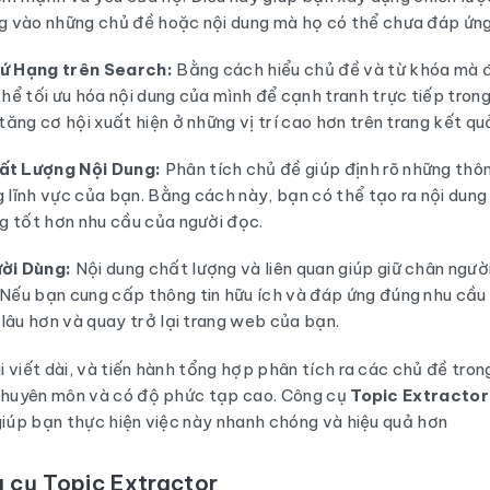
g vào những chủ đề hoặc nội dung mà họ có thể chưa đáp ứng
ứ Hạng trên Search:
Bằng cách hiểu chủ đề và từ khóa mà đ
hể tối ưu hóa nội dung của mình để cạnh tranh trực tiếp trong
tăng cơ hội xuất hiện ở những vị trí cao hơn trên trang kết qu
t Lượng Nội Dung:
Phân tích chủ đề giúp định rõ những thô
ng lĩnh vực của bạn. Bằng cách này, bạn có thể tạo ra nội dun
ng tốt hơn nhu cầu của người đọc.
ời Dùng:
Nội dung chất lượng và liên quan giúp giữ chân ngườ
Nếu bạn cung cấp thông tin hữu ích và đáp ứng đúng nhu cầu 
 lâu hơn và quay trở lại trang web của bạn.
 viết dài, và tiến hành tổng hợp phân tích ra các chủ đề trong
 chuyên môn và có độ phức tạp cao. Công cụ
Topic Extractor
giúp bạn thực hiện việc này nhanh chóng và hiệu quả hơn
g cụ Topic Extractor