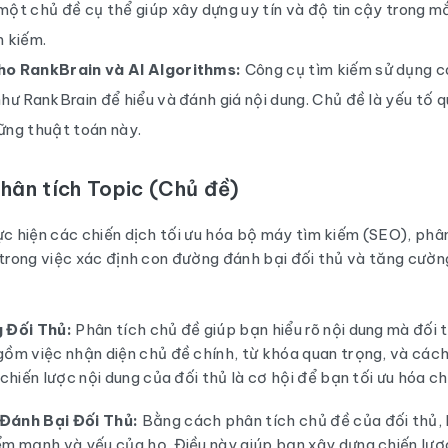
một chủ đề cụ thể giúp xây dựng uy tín và độ tin cậy trong m
m kiếm.
ho RankBrain và AI Algorithms:
Công cụ tìm kiếm sử dụng cá
hư RankBrain để hiểu và đánh giá nội dung. Chủ đề là yếu tố q
ững thuật toán này.
hân tích Topic (Chủ đề)
ực hiện các chiến dịch tối ưu hóa bộ máy tìm kiếm (SEO), phâ
 trong việc xác định con đường đánh bại đối thủ và tăng cườ
g Đối Thủ:
Phân tích chủ đề giúp bạn hiểu rõ nội dung mà đối t
gồm việc nhận diện chủ đề chính, từ khóa quan trọng, và các
 chiến lược nội dung của đối thủ là cơ hội để bạn tối ưu hóa c
Đánh Bại Đối Thủ:
Bằng cách phân tích chủ đề của đối thủ, 
ểm mạnh và yếu của họ. Điều này giúp bạn xây dựng chiến lư