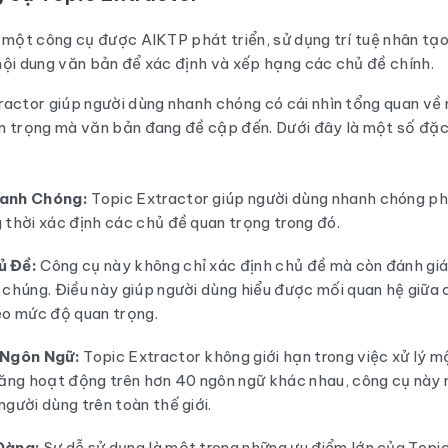
 một công cụ được AIKTP phát triển, sử dụng trí tuệ nhân tạo
nội dung văn bản để xác định và xếp hạng các chủ đề chính.
actor giúp người dùng nhanh chóng có cái nhìn tổng quan về n
n trọng mà văn bản đang đề cập đến. Dưới đây là một số đặc
hanh Chóng:
Topic Extractor giúp người dùng nhanh chóng ph
 thời xác định các chủ đề quan trọng trong đó.
ủ Đề:
Công cụ này không chỉ xác định chủ đề mà còn đánh giá
 chúng. Điều này giúp người dùng hiểu được mối quan hệ giữa 
eo mức độ quan trọng.
 Ngôn Ngữ:
Topic Extractor không giới hạn trong việc xử lý m
năng hoạt động trên hơn 40 ngôn ngữ khác nhau, công cụ này ma
gười dùng trên toàn thế giới.
Dàng:
Sự dễ sử dụng là một trong những ưu điểm lớn của Topi