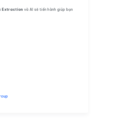
c Extraction
và AI sẽ tiến hành giúp bạn
roup