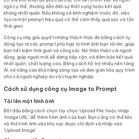
có thể khó khăn do yêu cầu các chi tiết chính xác và ngôn
ngữ cụ thể, thường dẫn đến sự thất vọng hoặc kết quả
không nhất quán. Nếu không có kinh nghiệm trước đó, việc
tạo ra một prompt hiệu quả có thể cảm thấy quá sức và tốn
thời gian.
Công cụ này giải quyết những thách thức đó bằng cách tự
động tạo ra các prompt phù hợp từ hình ảnh bạn tải lên, giúp
bạn tiết kiệm thời gian và công sức. Nó thân thiện với người
dùng, giúp người mới dễ dàng tiếp cận, và đảm bảo kết quả
nhất quán, chất lượng cao. Bằng cách hỗ trợ nhiều nền tảng
AI, nó nâng cao khả năng sáng tạo và đơn giản hóa quy trình
cho cả người nghiệp dư và chuyên nghiệp.
Cách sử dụng công cụ Image to Prompt
Tải lên một hình ảnh
Bắt đầu bằng cách chọn tùy chọn 'Upload File' hoặc nhập
'Image URL' để thêm hình ảnh của bạn. Bạn cũng có thể kéo
và thả hình ảnh vào khu vực được chỉ định và nhấp vào
'Upload Image'.