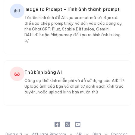
Image to Prompt - Hình ảnh thành prompt
Tải lên hình ảnh để AI tạo prompt mô tả. Bạn có
thể sao chép prompt này và dán vào các công cụ
như ChatGPT, Flux, Stable Diffusion, Gemini,
DALL·E hoặc Midjourney để tạo ra hình ảnh tương
tự
Thử kính bằng AI
Công cụ thử kính miễn phí và dễ sử dụng của AIKTP.
Upload ảnh của bạn và chọn từ danh sách kính trực
tuyến, hoặc upload kính bạn muốn thử
-
-
-
-
Bảng giá
Affiliate Program
API
Blog
Contact