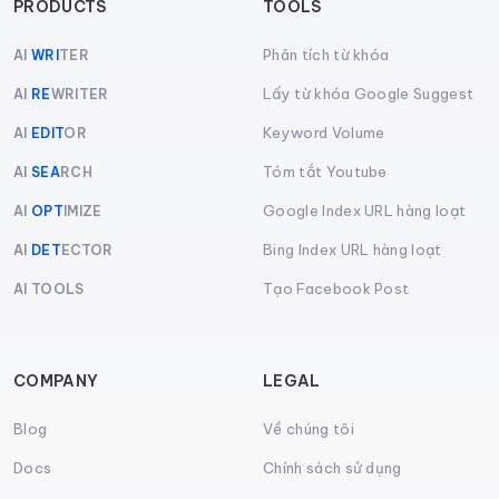
PRODUCTS
TOOLS
Phân tích từ khóa
AI
WRI
TER
Lấy từ khóa Google Suggest
AI
RE
WRITER
Keyword Volume
AI
EDIT
OR
Tóm tắt Youtube
AI
SEA
RCH
Google Index URL hàng loạt
AI
OPT
IMIZE
Bing Index URL hàng loạt
AI
DET
ECTOR
Tạo Facebook Post
AI TOOLS
COMPANY
LEGAL
Blog
Về chúng tôi
Docs
Chính sách sử dụng