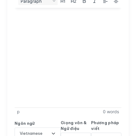
Paragraph
H1
H2
p
0 words
Giọng văn &
Phương pháp
Ngôn ngữ
Ngữ điệu
viết