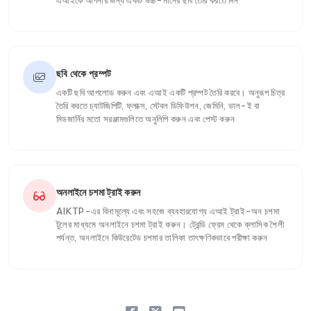
এআইকে আপনার জন্য একটি উচ্চ-মানের ছবি তৈরি করতে দিন
ছবি থেকে প্রম্পট
একটি ছবি আপলোড করুন এবং এআই একটি প্রম্পট তৈরি করবে। অনুরূপ চিত্র
তৈরি করতে চ্যাটজিপিটি, ফ্লাক্স, স্টেবল ডিফিউশন, জেমিনি, ডাল-ই বা
মিডজার্নির মতো সরঞ্জামগুলিতে অনুলিপি করুন এবং পেস্ট করুন
অনলাইনে চশমা ট্রাই করুন
AIKTP-এর বিনামূল্যে এবং সহজে ব্যবহারযোগ্য এআই ট্রাই-অন চশমা
টুলের মাধ্যমে অনলাইনে চশমা ট্রাই করুন। ট্রেন্ডি ফ্রেম থেকে ক্লাসিক শৈলী
পর্যন্ত, অনলাইনে কিউরেটেড চশমার তালিকা তাৎক্ষণিকভাবে পরীক্ষা করুন