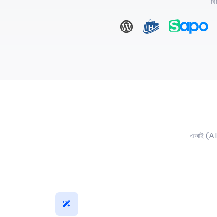
বি
এআই (AI) ব