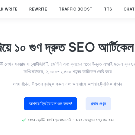
LK WRITE
REWRITE
TRAFFIC BOOST
TTS
CHAT
িয়ে ১০ গুণ দ্রুত SEO আর্টিকেল 
লেখার সরঞ্জাম যা চ্যাটজিপিটি, জেমিনি এবং ক্লডের মতো উন্নত এআই মডেল ব্যবহা
অপ্টিমাইজড, ২,০০০-২,৫০০ শব্দের আর্টিকেল তৈরি করে
সময় বাঁচান, উচ্চতর র‍্যাঙ্ক করুন এবং অনায়াসে আপনার ট্র্যাফিক বাড়ান
আপনার ফ্রি ট্রায়াল শুরু করুন!
প্ল্যান দেখুন
কোনো ক্রেডিট কার্ডের প্রয়োজন নেই - কয়েক সেকেন্ডের মধ্যে শুরু করুন