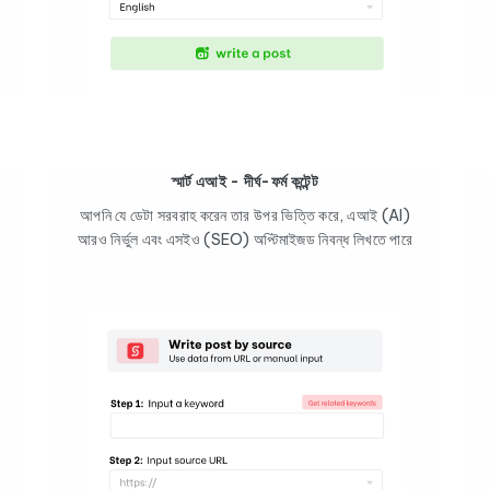
স্মার্ট এআই - দীর্ঘ-ফর্ম কন্টেন্ট
আপনি যে ডেটা সরবরাহ করেন তার উপর ভিত্তি করে, এআই (AI)
আরও নির্ভুল এবং এসইও (SEO) অপ্টিমাইজড নিবন্ধ লিখতে পারে