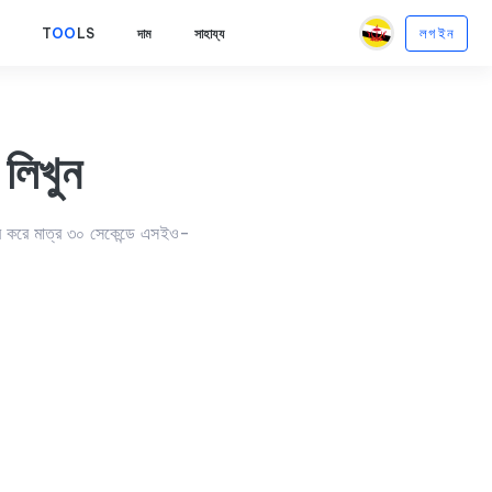
লগ ইন
T
OO
LS
দাম
সাহায্য
লিখুন
র করে মাত্র ৩০ সেকেন্ডে এসইও-