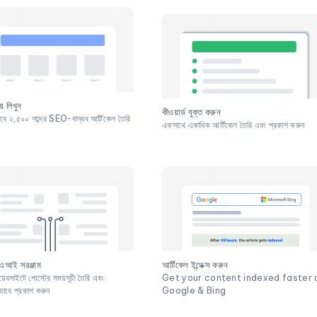
 লিখুন
কীওয়ার্ড যুক্ত করুন
কভাবে ২,৫০০ শব্দের SEO-বান্ধব আর্টিকেল তৈরি
একসাথে একাধিক আর্টিকেল তৈরি এবং প্রকাশ করুন
আর্টিকেল ইন্ডেক্স করুন
 এআই সরঞ্জাম
Get your content indexed faster 
়েবসাইটে পোস্টের সময়সূচী তৈরি এবং
Google & Bing
য়ভাবে প্রকাশ করুন