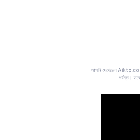
আপনি দেখেছেন Aiktp.com কী
পর্যন্ত। তব