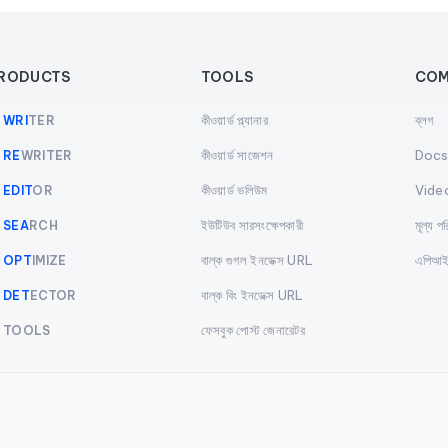
RODUCTS
TOOLS
COM
কীওয়ার্ড প্ল্যানার
ব্লগ
I
WRI
TER
কীওয়ার্ড সাজেশন
Doc
I
RE
WRITER
কীওয়ার্ড ভলিউম
Vide
I
EDIT
OR
ইউটিউব সারসংক্ষেপকারী
মূল্য পর
I
SEA
RCH
বাল্ক গুগল ইনডেক্স URL
এপিআ
I
OPT
IMIZE
বাল্ক বিং ইনডেক্স URL
I
DET
ECTOR
ফেসবুক পোস্ট জেনারেটর
I TOOLS