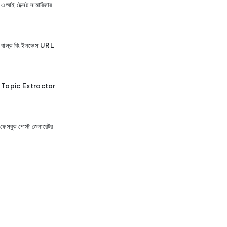
এআই টেক্সট সামারিজার
বাল্ক বিং ইনডেক্স URL
Topic Extractor
ফেসবুক পোস্ট জেনারেটর