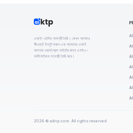
P
A
এআই-চালিত সামগ্রী তৈরি। কেবল আপনার
কীওয়ার্ড ইনপুট করুন এবং আমাদের এআই
A
আপনার ওয়ার্ডপ্রেস সাইটের জন্য এসইও-
অপ্টিমাইজড সামগ্রী তৈরি করে।
A
A
A
A
A
2026 © aiktp.com. All rights reserved.