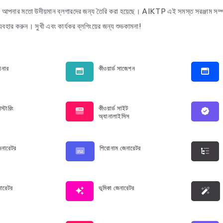
 আপনার মতো উদীয়মান ব্লগারদের জন্য তৈরি করা হয়েছে। AIKTP এই সমস্ত সরঞ্জাম সম্পূর
যবহার করুন। সুখী এবং কার্যকর ব্লগিংয়ের জন্য শুভকামনা!
যানার
কীওয়ার্ড সাজেশন
াস্টারিং
কীওয়ার্ড সাইট
অ্যানালাইসিস
েনারেটর
শিরোনাম জেনারেটর
নারেটর
ভূমিকা জেনারেটর