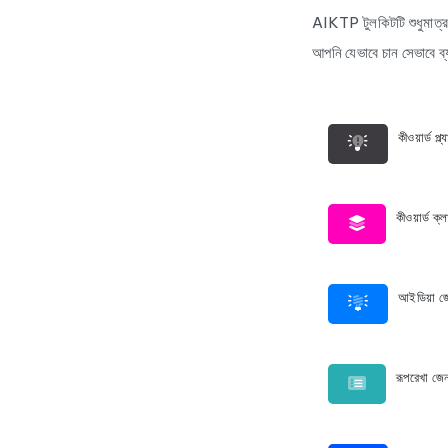
AIKTP টুলকিটটি শুধুমাত্র
আপনি যেভাবে চান সেভাবে ব্
কীওয়ার্ড প্ল্
কীওয়ার্ড ক্ল
আইডিয়া জ
রূপরেখা জে