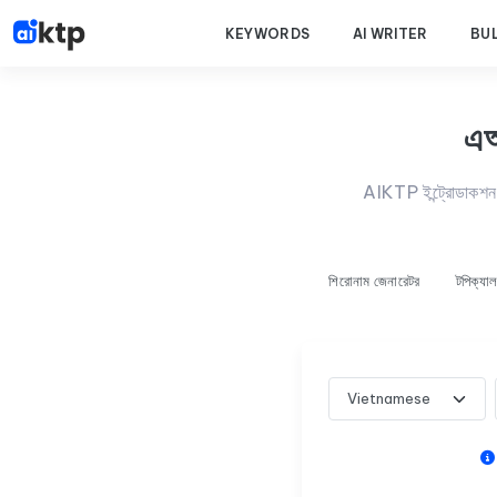
KEYWORDS
AI WRITER
BU
এআ
AIKTP ইন্ট্রোডাকশন জ
শিরোনাম জেনারেটর
টপিক্যা