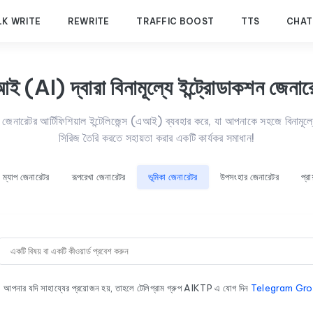
LK WRITE
REWRITE
TRAFFIC BOOST
TTS
CHAT
ই (AI) দ্বারা বিনামূল্যে ইন্ট্রোডাকশন জেনার
েনারেটর আর্টিফিশিয়াল ইন্টেলিজেন্স (এআই) ব্যবহার করে, যা আপনাকে সহজে বিনামূল্য
সিরিজ তৈরি করতে সহায়তা করার একটি কার্যকর সমাধান!
ল ম্যাপ জেনারেটর
রূপরেখা জেনারেটর
ভূমিকা জেনারেটর
উপসংহার জেনারেটর
প্র
আপনার যদি সাহায্যের প্রয়োজন হয়, তাহলে টেলিগ্রাম গ্রুপ AIKTP এ যোগ দিন
Telegram Gr