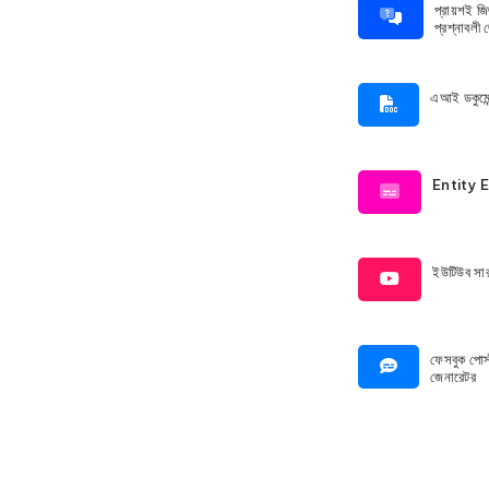
প্রায়শই জি
প্রশ্নাবলী
এআই ডকুমেন
Entity 
ইউটিউব সার
ফেসবুক পোস্
জেনারেটর