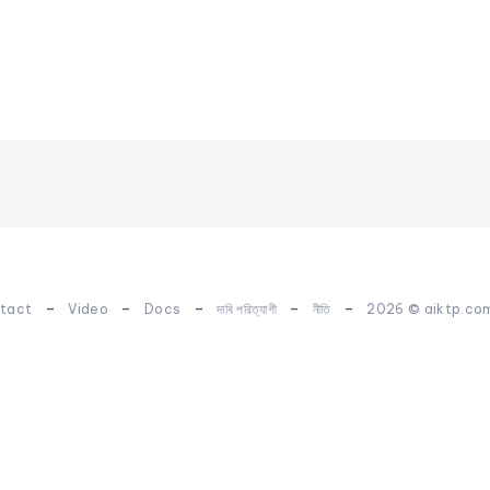
-
-
-
-
-
tact
Video
Docs
দাবি পরিত্যাগী
নীতি
2026 © aiktp.co