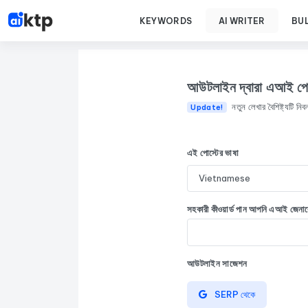
KEYWORDS
AI WRITER
BU
আউটলাইন দ্বারা এআই পোস
নতুন লেখার বৈশিষ্ট্যটি নিব
Update!
এই পোস্টের ভাষা
সহকারী কীওয়ার্ড পান
আপনি এআই জেনারেট
আউটলাইন সাজেশন
SERP থেকে