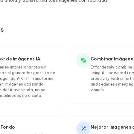
ala ahora y transforma tus imágenes con facilidad.
ls
or de Imágenes IA
Combinar Imágenes
enes impresionantes sin
Effortlessly combine 
con el generador gratuito de
using AI-powered too
magen de AIKTP. Transforma
creativity with smart
en imágenes utilizando
and seamless merging 
a de IA avanzada, no se
visuals
habilidades de diseño.
 Fondo
Mejorar Imágenes 