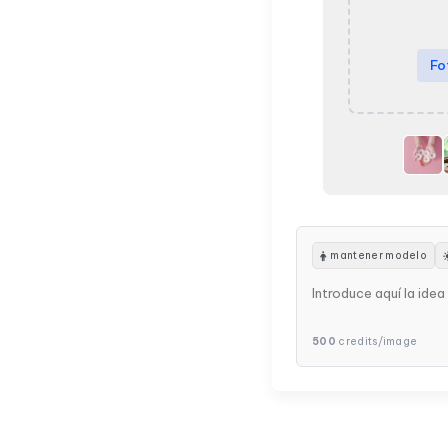
Fo
mantener modelo
500
credits/image