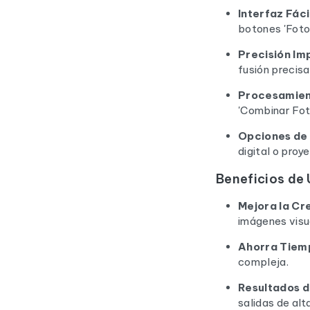
Interfaz Fáci
botones 'Foto
Precisión Im
fusión precis
Procesamient
'Combinar Foto
Opciones de 
digital o proy
Beneficios de
Mejora la Cr
imágenes vis
Ahorra Tiem
compleja.
Resultados d
salidas de alt