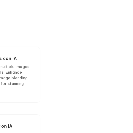
 con IA
multiple images
ls. Enhance
 image blending
for stunning
con IA