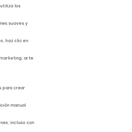
utiliza los
ones suaves y
s, haz clic en
 marketing, arte
s para crear
ición manual
enes, incluso con