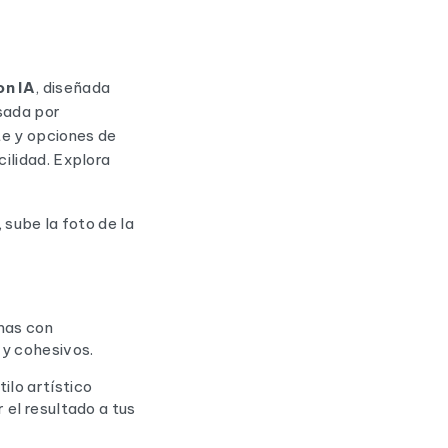
on IA
, diseñada
sada por
te y opciones de
ilidad. Explora
 sube la foto de la
mas con
 y cohesivos.
ilo artístico
 el resultado a tus