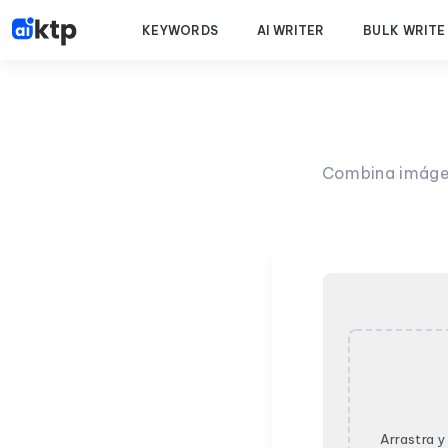
KEYWORDS
AI WRITER
BULK WRITE
Combina imágen
Arrastra y