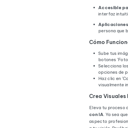
Accesible p
interfaz intui
Aplicaciones
persona que b
Cómo Funcion
Sube tus imág
botones 'Foto
Selecciona los
opciones de p
Haz clic en '
visualmente i
Crea Visuales
Eleva tu proceso 
con IA
. Ya sea qu
aspecto profesiona