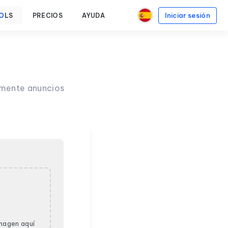
Iniciar sesión
O
LS
PRECIOS
AYUDA
lmente anuncios
imagen aquí