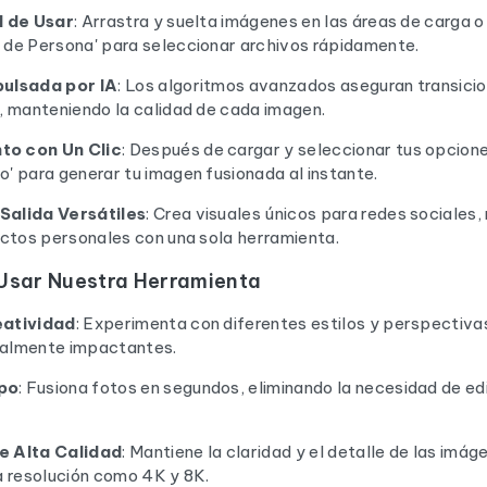
l de Usar
: Arrastra y suelta imágenes en las áreas de carga o 
 de Persona' para seleccionar archivos rápidamente.
pulsada por IA
: Los algoritmos avanzados aseguran transici
a, manteniendo la calidad de cada imagen.
o con Un Clic
: Después de cargar y seleccionar tus opcione
' para generar tu imagen fusionada al instante.
Salida Versátiles
: Crea visuales únicos para redes sociales,
ectos personales con una sola herramienta.
 Usar Nuestra Herramienta
eatividad
: Experimenta con diferentes estilos y perspectiva
ualmente impactantes.
po
: Fusiona fotos en segundos, eliminando la necesidad de ed
e Alta Calidad
: Mantiene la claridad y el detalle de las imág
a resolución como 4K y 8K.