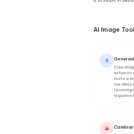
a tu visión. Pruéb
AI Image Too
Generad
Crea imág
esfuerzo 
texto a i
tus ideas 
tecnologí
requieren 
Cambiar