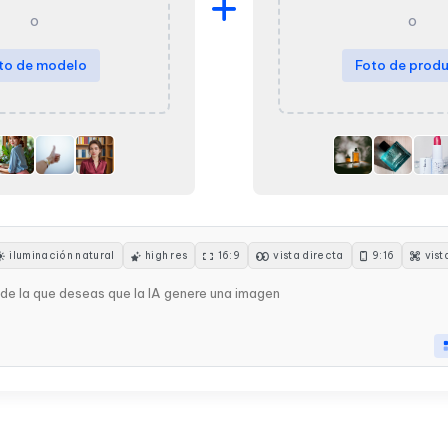
o
o
to de modelo
Foto de prod
iluminación natural
high res
16:9
vista directa
9:16
vist