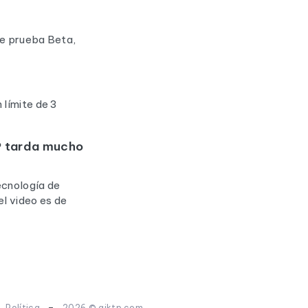
de prueba Beta,
 límite de 3
TP tarda mucho
ecnología de
el video es de
-
-
Política
2026 © aiktp.com