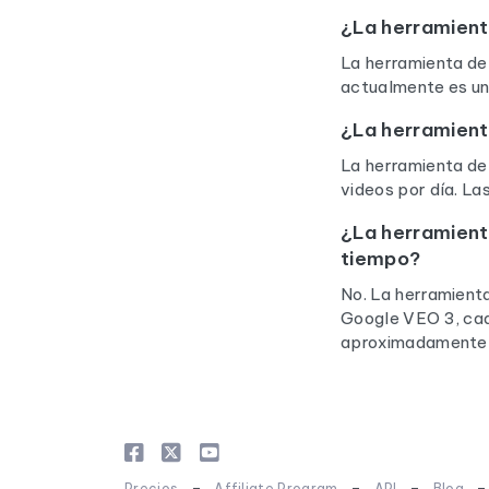
¿La herramient
La herramienta de 
actualmente es un
¿La herramient
La herramienta de 
videos por día. La
¿La herramient
tiempo?
No. La herramienta
Google VEO 3, cada
aproximadamente 
-
-
-
Precios
Affiliate Program
API
Blog