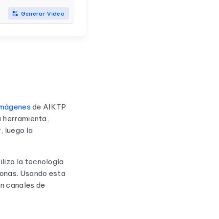
Generar Video
 imágenes
de AIKTP
a herramienta,
 luego la
liza la tecnología
ionas. Usando esta
en canales de