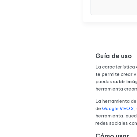
Guía de uso
La característica 
te permite crear v
puedes
subir imá
herramienta creará
La herramienta d
de
Google VEO 3
,
herramienta, pued
redes sociales com
Cómo usar