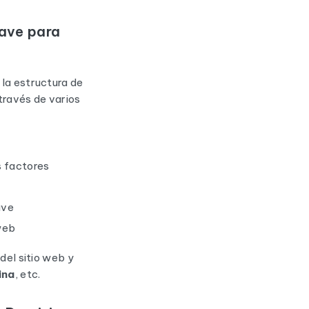
lave para
 la estructura de
través de varios
s factores
ave
 web
 del sitio web y
ina
, etc.