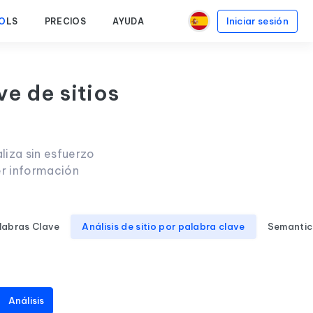
Iniciar sesión
O
LS
PRECIOS
AYUDA
ve de sitios
liza sin esfuerzo
er información
labras Clave
Análisis de sitio por palabra clave
Semantic
Análisis