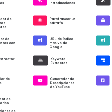
as
Introducciones
dor de
Parafrasear un
tas
párrafo
ntes
or de
URL de índice
ntos con
masivo de
Google
Extractor
Keyword
Extractor
dor de
Generador de
e
Descripciones
de YouTube
dor de
arios
ciones de