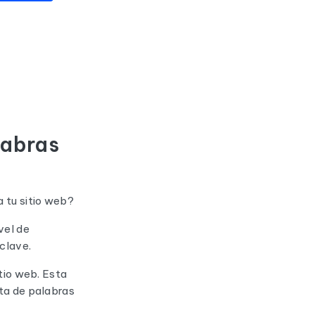
labras
 tu sitio web?
vel de
clave.
itio web. Esta
sta de palabras