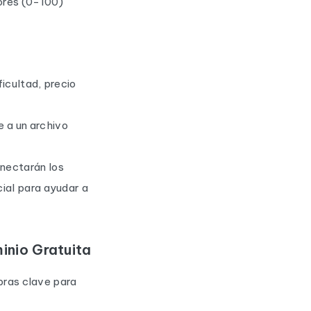
ores (0-100)
ficultad, precio
e a un archivo
nectarán los
cial para ayudar a
inio Gratuita
abras clave para