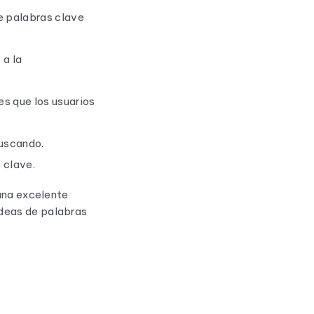
e palabras clave
 a la
es que los usuarios
buscando.
 clave.
 una excelente
ideas de palabras