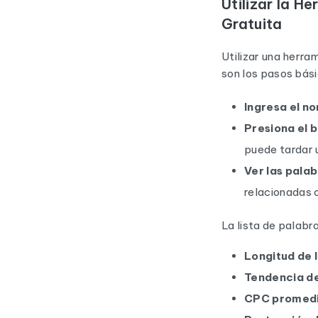
Utilizar la H
Gratuita
Utilizar una herra
son los pasos bási
Ingresa el n
Presiona el b
puede tardar 
Ver las pala
relacionadas 
La lista de palabr
Longitud de 
Tendencia de
CPC promed