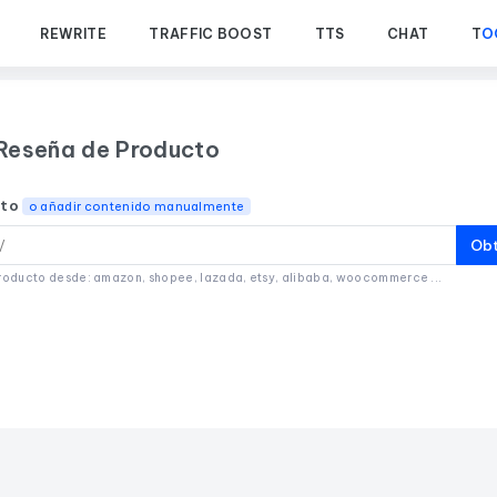
REWRITE
TRAFFIC BOOST
TTS
CHAT
T
O
 Reseña de Producto
cto
o añadir contenido manualmente
Obt
producto desde: amazon, shopee, lazada, etsy, alibaba, woocommerce ...