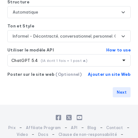
Structure
Ton et Style
Utiliser le modèle API
How to use
ChatGPT 5.4
(IA écrit 1 fois = 1 post 🔥)
Poster sur le site web
(Optionnel)
Ajouter un site Web
Next
-
-
-
-
-
Prix
Affiliate Program
API
Blog
Contact
-
-
-
Video
Docs
Clause de non-responsabilité