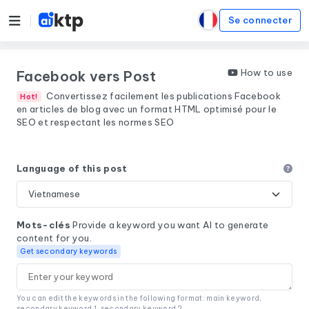
Se connecter
How to use
Facebook vers Post
Convertissez facilement les publications Facebook
Hot!
en articles de blog avec un format HTML optimisé pour le
SEO et respectant les normes SEO
Language of this post
Mots-clés
Provide a keyword you want AI to generate
content for you.
Get secondary keywords
You can edit the keywords in the following format: main keyword,
secondary keyword 1, secondary keyword 2.