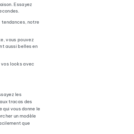
raison. Essayez
secondes.
s tendances, notre
te, vous pouvez
t aussi belles en
 vos looks avec
Essayez les
u aux tracas des
 qui vous donne le
hercher un modèle
facilement que