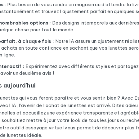
s :
Plus besoin de vous rendre en magasin ou d'attendre la liv
instantanément et trouvez l'ajustement parfait en quelques 
nnombrables options :
Des designs intemporels aux dernière
quelque chose pour tout le monde.
rfait, à chaque fois :
Notre IA assure un ajustement réalis
s achats en toute confiance en sachant que vos lunettes seron
 ligne.
teractif :
Expérimentez avec différents styles et partagez
avoir un deuxième avis !
 aujourd'hui
 lunettes qui vous feront paraître et vous sentir bien ? Avec 
vec l'IA, l'avenir de l'achat de lunettes est arrivé. Dites adie
nelles et accueillez une expérience transparente et agréable
 souhaitiez mettre à jour votre look de tous les jours ou rec
otre outil d'essayage virtuel vous permet de découvrir plus 
 de lunettes idéale.