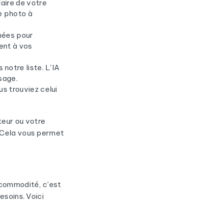
ire de votre
e photo à
nées pour
ent à vos
notre liste. L'IA
sage.
s trouviez celui
eur ou votre
. Cela vous permet
 commodité, c'est
esoins. Voici