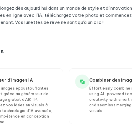
longez dès aujourd'hui dans un monde de style et d'innovatio
tes en ligne avec l'IA, téléchargez votre photo et commencez
enant. Vos lunettes de rêve ne sont qu'à un clic !
ls
ur d'images IA
Combiner des imag
 images époustouflantes
Effortlessly combine 
rt grâce au générateur de
using AI-powered too
age gratuit d'AIKTP.
creativity with smart
ez vos idées en visuels à
and seamless merging 
ne technologie d'IA avancée,
visuals
ompétence en conception
ise