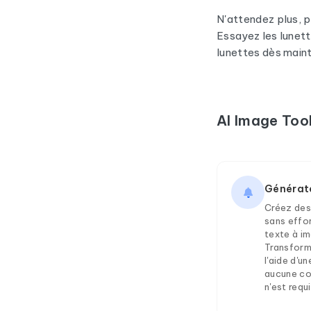
N'attendez plus, p
Essayez les lunet
lunettes dès maint
AI Image Too
Générate
Créez des
sans effo
texte à im
Transform
l'aide d'u
aucune c
n'est requ