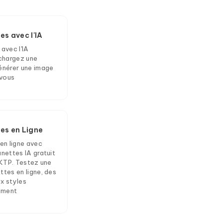
es avec l'IA
avec l'IA
hargez une
générer une image
 vous
es en Ligne
en ligne avec
unettes IA gratuit
AIKTP. Testez une
ttes en ligne, des
x styles
ément