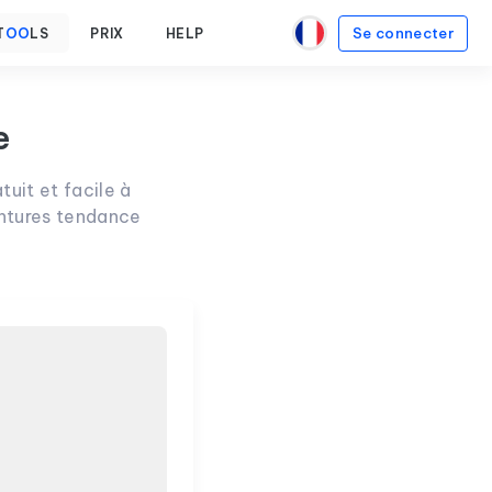
Se connecter
T
OO
LS
PRIX
HELP
e
tuit et facile à
montures tendance