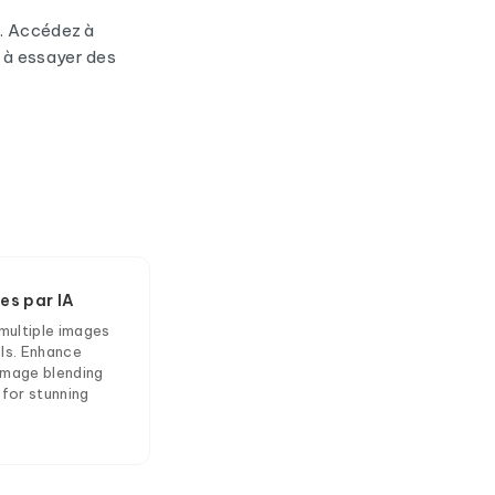
n. Accédez à
 à essayer des
es par IA
multiple images
ls. Enhance
 image blending
for stunning