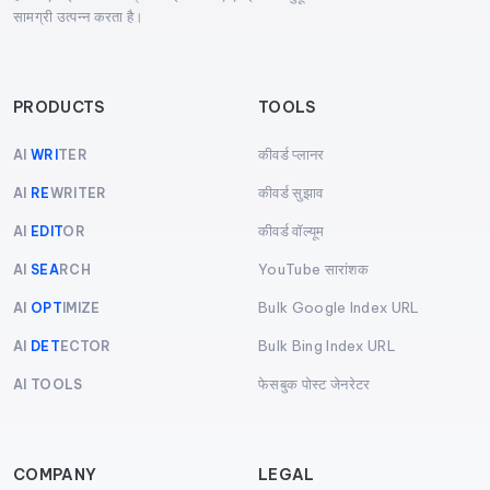
सामग्री उत्पन्न करता है।
PRODUCTS
TOOLS
कीवर्ड प्लानर
AI
WRI
TER
कीवर्ड सुझाव
AI
RE
WRITER
कीवर्ड वॉल्यूम
AI
EDIT
OR
YouTube सारांशक
AI
SEA
RCH
Bulk Google Index URL
AI
OPT
IMIZE
Bulk Bing Index URL
AI
DET
ECTOR
फेसबुक पोस्ट जेनरेटर
AI TOOLS
COMPANY
LEGAL