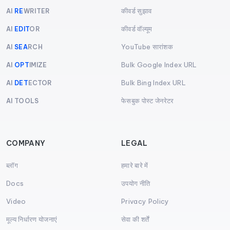
कीवर्ड सुझाव
AI
RE
WRITER
कीवर्ड वॉल्यूम
AI
EDIT
OR
YouTube सारांशक
AI
SEA
RCH
Bulk Google Index URL
AI
OPT
IMIZE
Bulk Bing Index URL
AI
DET
ECTOR
फेसबुक पोस्ट जेनरेटर
AI TOOLS
COMPANY
LEGAL
ब्लॉग
हमारे बारे में
Docs
उपयोग नीति
Video
Privacy Policy
मूल्य निर्धारण योजनाएं
सेवा की शर्तें