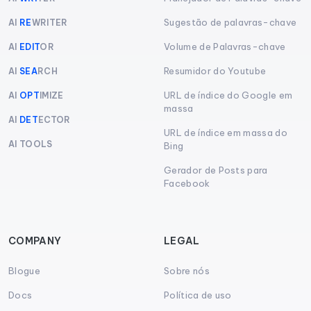
Sugestão de palavras-chave
AI
RE
WRITER
Volume de Palavras-chave
AI
EDIT
OR
Resumidor do Youtube
AI
SEA
RCH
URL de índice do Google em
AI
OPT
IMIZE
massa
AI
DET
ECTOR
URL de índice em massa do
AI TOOLS
Bing
Gerador de Posts para
Facebook
COMPANY
LEGAL
Blogue
Sobre nós
Docs
Política de uso