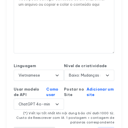
Linguagem
Nível de criatividade
Usar modelo
Como
Postar no
Adicionar um
de API
usar
Site
site
(*) Viết lại tốt nhất khi nội dung báo chí dưới 1000 từ,
Custo de Reescrever com IA: 1 postagem + contagem de
palavras correspondente