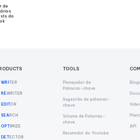
r de
ários
sts do
ok
RODUCTS
TOOLS
COM
Planejador de
Blog
I
WRI
TER
Palavras-chave
Doc
I
RE
WRITER
Sugestão de palavras-
Vide
I
EDIT
OR
chave
Plan
I
SEA
RCH
Volume de Palavras-
chave
API
I
OPT
IMIZE
Resumidor do Youtube
I
DET
ECTOR