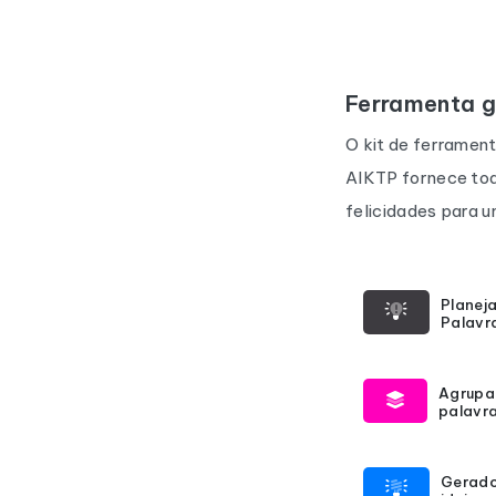
Ferramenta g
O kit de ferramen
AIKTP fornece tod
felicidades para um
Planej
Palavr
Agrupa
palavr
Gerado