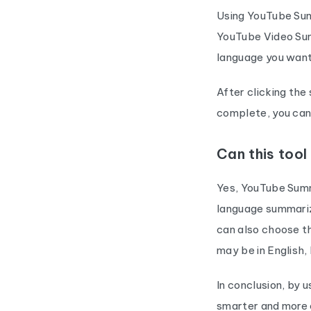
Using YouTube Sum
YouTube Video Sum
language you want
After clicking the
complete, you can
Can this tool
Yes, YouTube Summ
language summariza
can also choose t
may be in English,
In conclusion, by 
smarter and more 