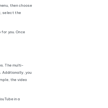
 menu, then choose
, select the
 for you. Once
s. The multi-
 Additionally, you
mple, the video
YouTube in a