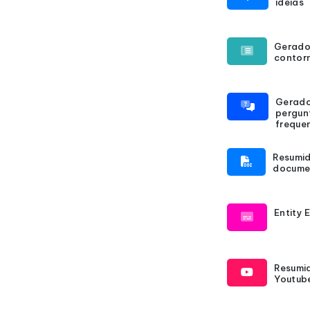
ideias
Gerado
contor
Gerado
pergun
freque
Resumid
docume
Entity 
Resumi
Youtub