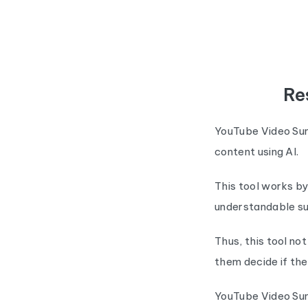
Re
YouTube Video Sum
content using AI.
This tool works by
understandable s
Thus, this tool no
them decide if the 
YouTube Video Sum