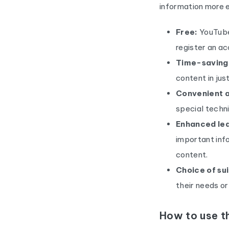
information more e
Free:
YouTube 
register an ac
Time-saving
content in jus
Convenient a
special techni
Enhanced lea
important inf
content.
Choice of sui
their needs or
How to use t