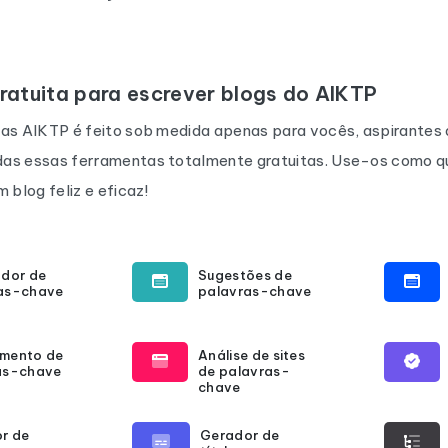
ratuita para escrever blogs do AIKTP
tas AIKTP é feito sob medida apenas para vocês, aspirantes a
as essas ferramentas totalmente gratuitas. Use-os como qu
 blog feliz e eficaz!
ador de
Sugestões de
as-chave
palavras-chave
mento de
Análise de sites
as-chave
de palavras-
chave
r de
Gerador de