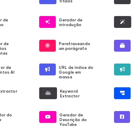
títulos
r de
Gerador de
no
introdução
r de
Parafraseando
tas
um parágrafo
ntes
or de
URL de índice do
ntos AI
Google em
massa
Extractor
Keyword
Extractor
dor do
Gerador de
e
Descrição do
YouTube