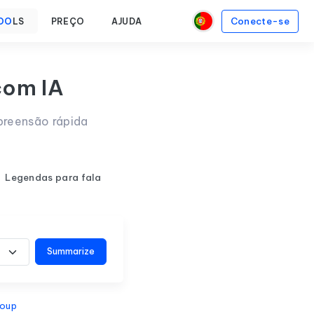
Conecte-se
OO
LS
PREÇO
AJUDA
com IA
preensão rápida
Legendas para fala
Summarize
roup