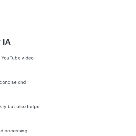
 IA
s YouTube video
 concise and
kly but also helps
nd accessing