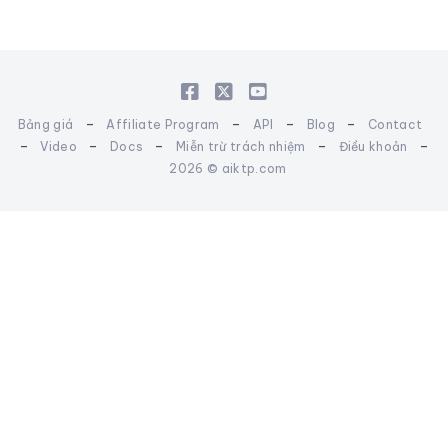
-
-
-
-
Bảng giá
Affiliate Program
API
Blog
Contact
-
-
-
-
-
Video
Docs
Miễn trừ trách nhiệm
Điều khoản
2026 © aiktp.com