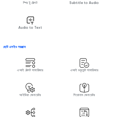
স্পিচ টু টেক্সট
Subtitle to Audio
Audio to Text
ছোট এসইও সরঞ্জাম
এআই টেক্সট সামারিজার
এআই ডকুমেন্ট সামারিজার
আইডিয়া জেনারেটর
শিরোনাম জেনারেটর