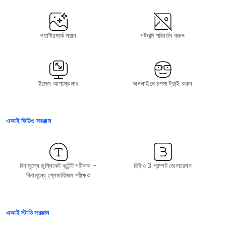
ওয়াটারমার্ক সরান
পটভূমি পরিবর্তন করুন
ইমেজ আপস্কেলার
অনলাইনে চশমা ট্রাই করুন
এআই ভিডিও সরঞ্জাম
বিনামূল্যে ডুপ্লিকেট কন্টেন্ট পরীক্ষক -
ভিইও 3 প্রম্পট জেনারেশন
বিনামূল্যে প্লেজারিজম পরীক্ষক
এআই স্টাডি সরঞ্জাম