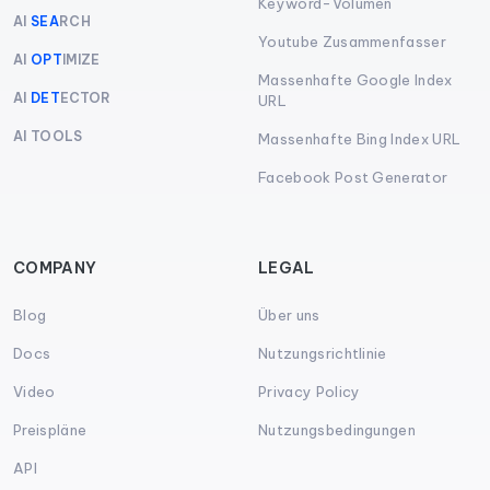
Keyword-Volumen
AI
SEA
RCH
Youtube Zusammenfasser
AI
OPT
IMIZE
Massenhafte Google Index
AI
DET
ECTOR
URL
AI TOOLS
Massenhafte Bing Index URL
Facebook Post Generator
COMPANY
LEGAL
Blog
Über uns
Docs
Nutzungsrichtlinie
Video
Privacy Policy
Preispläne
Nutzungsbedingungen
API