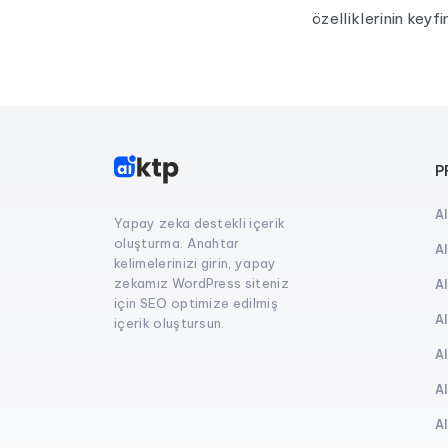
özelliklerinin keyf
P
A
Yapay zeka destekli içerik
oluşturma. Anahtar
A
kelimelerinizi girin, yapay
zekamız WordPress siteniz
A
için SEO optimize edilmiş
A
içerik oluştursun.
A
A
A