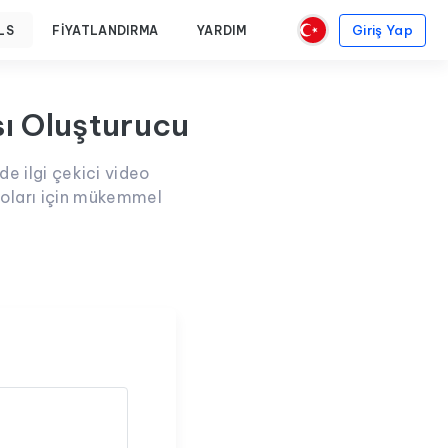
Giriş Yap
LS
FIYATLANDIRMA
YARDIM
ı Oluşturucu
e ilgi çekici video
eoları için mükemmel