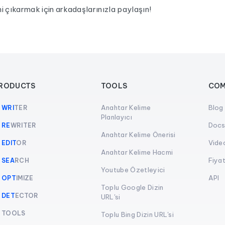
ini çıkarmak için arkadaşlarınızla paylaşın!
RODUCTS
TOOLS
COM
Anahtar Kelime
Blog
I
WRI
TER
Planlayıcı
Doc
I
RE
WRITER
Anahtar Kelime Önerisi
Vide
I
EDIT
OR
Anahtar Kelime Hacmi
Fiyat
I
SEA
RCH
Youtube Özetleyici
API
I
OPT
IMIZE
Toplu Google Dizin
I
DET
ECTOR
URL'si
I TOOLS
Toplu Bing Dizin URL'si