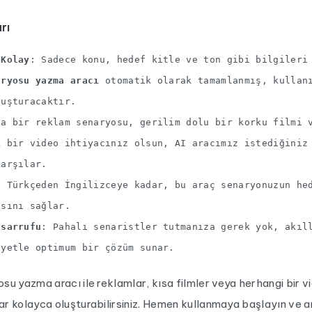
rı
 Kolay
: Sadece konu, hedef kitle ve ton gibi bilgiler
aryosu yazma aracı
otomatik olarak tamamlanmış, kullan
luşturacaktır.
sa bir reklam senaryosu, gerilim dolu bir korku filmi 
k bir video ihtiyacınız olsun, AI aracımız istediğiniz
karşılar.
: Türkçeden İngilizceye kadar, bu araç senaryonuzun he
asını sağlar.
asarrufu
: Pahalı senaristler tutmanıza gerek yok, akıl
iyetle optimum bir çözüm sunar.
osu yazma aracı ile reklamlar, kısa filmler veya herhangi bir vi
lar kolayca oluşturabilirsiniz. Hemen kullanmaya başlayın ve a