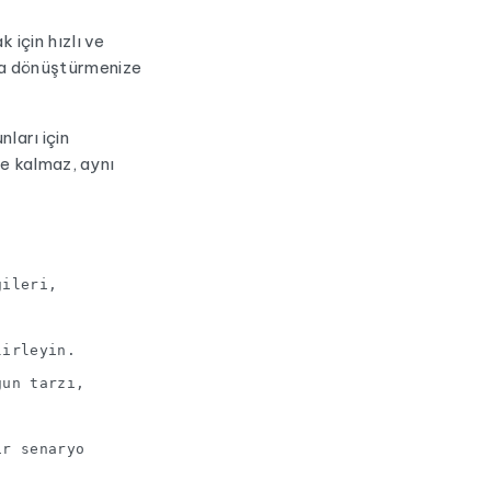
 için hızlı ve
lara dönüştürmenize
nları için
e kalmaz, aynı
gileri,
lirleyin.
gun tarzı,
ir senaryo