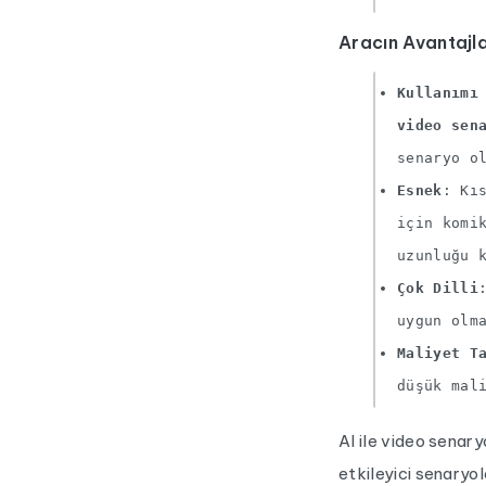
Aracın Avantajla
Kullanımı
video sen
senaryo o
Esnek
: Kı
için komi
uzunluğu 
Çok Dilli
uygun olm
Maliyet T
düşük mal
AI ile video senary
etkileyici senaryo