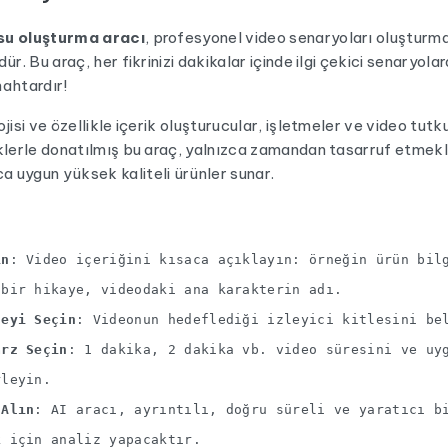
su oluşturma aracı
, profesyonel video senaryoları oluşturmak
ür. Bu araç, her fikrinizi dakikalar içinde ilgi çekici senaryo
ahtardır!
jisi ve özellikle içerik oluşturucular, işletmeler ve video tutku
klerle donatılmış bu araç, yalnızca zamandan tasarruf etmekl
 uygun yüksek kaliteli ürünler sunar.
in
: Video içeriğini kısaca açıklayın: örneğin ürün bil
 bir hikaye, videodaki ana karakterin adı.
leyi Seçin
: Videonun hedeflediği izleyici kitlesini be
arz Seçin
: 1 dakika, 2 dakika vb. video süresini ve uy
rleyin.
 Alın
: AI aracı, ayrıntılı, doğru süreli ve yaratıcı b
k için analiz yapacaktır.