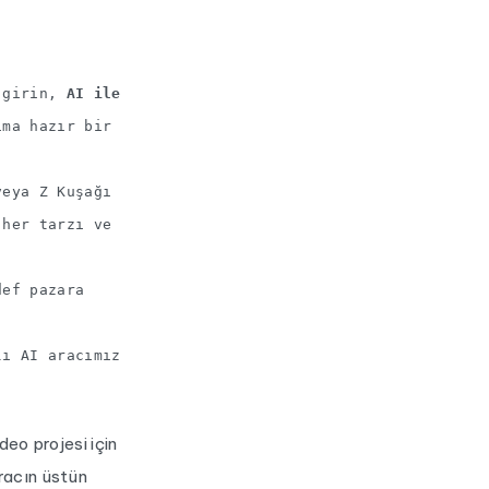
i girin,
AI ile
ıma hazır bir
veya Z Kuşağı
 her tarzı ve
def pazara
lı AI aracımız
deo projesi için
racın üstün