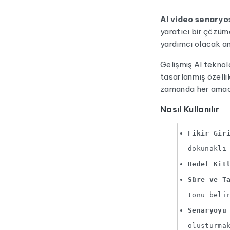
AI video senaryo
yaratıcı bir çözümd
yardımcı olacak an
Gelişmiş AI teknolo
tasarlanmış özelli
zamanda her amaca
Nasıl Kullanılır
Fikir Gir
dokunaklı
Hedef Kit
Süre ve T
tonu beli
Senaryoyu
oluşturma