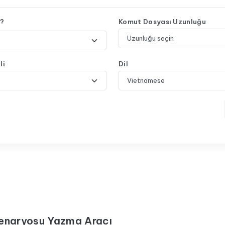
m?
Komut Dosyası Uzunluğu
li
Dil
 Senaryosu Yazma Aracı