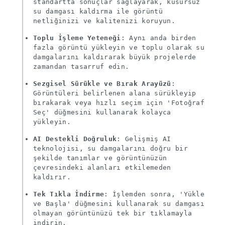
standartta sonuçlar sağlayarak, kusursuz
su damgası kaldırma ile görüntü
netliğinizi ve kalitenizi koruyun.
Toplu İşleme Yeteneği
: Aynı anda birden
fazla görüntü yükleyin ve toplu olarak su
damgalarını kaldırarak büyük projelerde
zamandan tasarruf edin.
Sezgisel Sürükle ve Bırak Arayüzü
:
Görüntüleri belirlenen alana sürükleyip
bırakarak veya hızlı seçim için 'Fotoğraf
Seç' düğmesini kullanarak kolayca
yükleyin.
AI Destekli Doğruluk
: Gelişmiş AI
teknolojisi, su damgalarını doğru bir
şekilde tanımlar ve görüntünüzün
çevresindeki alanları etkilemeden
kaldırır.
Tek Tıkla İndirme
: İşlemden sonra, 'Yükle
ve Başla' düğmesini kullanarak su damgası
olmayan görüntünüzü tek bir tıklamayla
indirin.