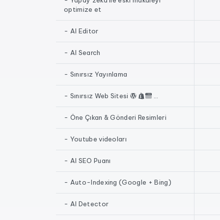
- Yapay zeka ile eski makaleyi
optimize et
- AI Editor
- AI Search
- Sınırsız Yayınlama
- Sınırsız Web Sitesi
...
- Öne Çıkan & Gönderi Resimleri
- Youtube videoları
- AI SEO Puanı
- Auto-Indexing (Google + Bing)
- AI Detector