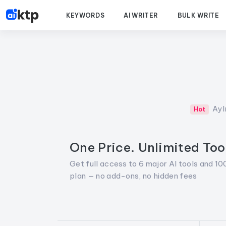
KEYWORDS
AI WRITER
BULK WRITE
Aylı
Hot
One Price. Unlimited Too
Get full access to 6 major AI tools and 100
plan — no add-ons, no hidden fees