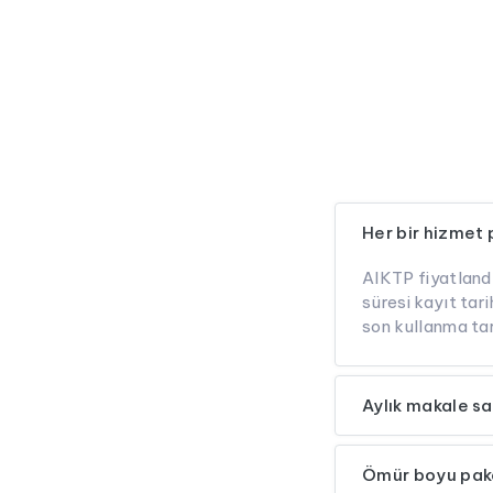
Her bir hizmet 
AIKTP fiyatlandı
süresi kayıt tar
son kullanma tar
Aylık makale say
Ömür boyu pak