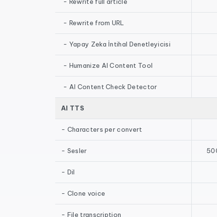
- Rewrite full article
- Rewrite from URL
- Yapay Zeka İntihal Denetleyicisi
- Humanize AI Content Tool
- AI Content Check Detector
AI TTS
- Characters per convert
- Sesler
500
- Dil
- Clone voice
- File transcription