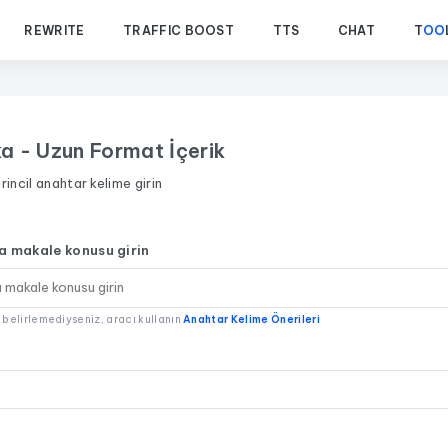
REWRITE
TRAFFIC BOOST
TTS
CHAT
T
OO
ka - Uzun Format İçerik
rincil anahtar kelime girin
a makale konusu girin
 belirlemediyseniz, aracı kullanın
Anahtar Kelime Önerileri