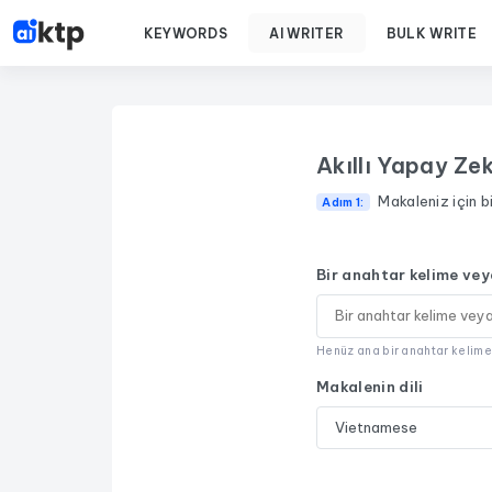
KEYWORDS
AI WRITER
BULK WRITE
Akıllı Yapay Ze
Makaleniz için bi
Adım 1:
Bir anahtar kelime vey
Henüz ana bir anahtar kelime
Makalenin dili