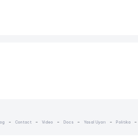
-
-
-
-
-
log
Contact
Video
Docs
Yasal Uyarı
Politika