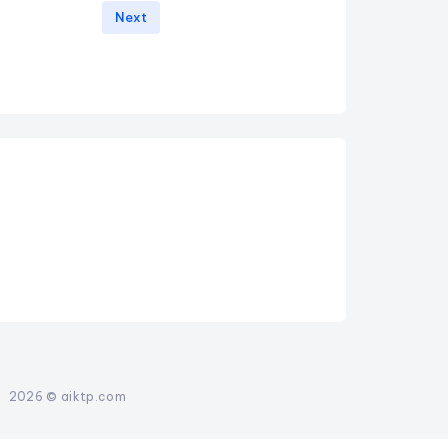
Next
-
2026 © aiktp.com