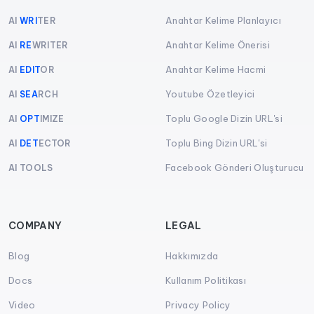
Anahtar Kelime Planlayıcı
AI
WRI
TER
Anahtar Kelime Önerisi
AI
RE
WRITER
Anahtar Kelime Hacmi
AI
EDIT
OR
Youtube Özetleyici
AI
SEA
RCH
Toplu Google Dizin URL'si
AI
OPT
IMIZE
Toplu Bing Dizin URL'si
AI
DET
ECTOR
Facebook Gönderi Oluşturucu
AI TOOLS
COMPANY
LEGAL
Blog
Hakkımızda
Docs
Kullanım Politikası
Video
Privacy Policy