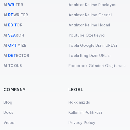
Anahtar Kelime Planlayıcı
AI
WRI
TER
Anahtar Kelime Önerisi
AI
RE
WRITER
Anahtar Kelime Hacmi
AI
EDIT
OR
Youtube Özetleyici
AI
SEA
RCH
Toplu Google Dizin URL'si
AI
OPT
IMIZE
Toplu Bing Dizin URL'si
AI
DET
ECTOR
Facebook Gönderi Oluşturucu
AI TOOLS
COMPANY
LEGAL
Blog
Hakkımızda
Docs
Kullanım Politikası
Video
Privacy Policy