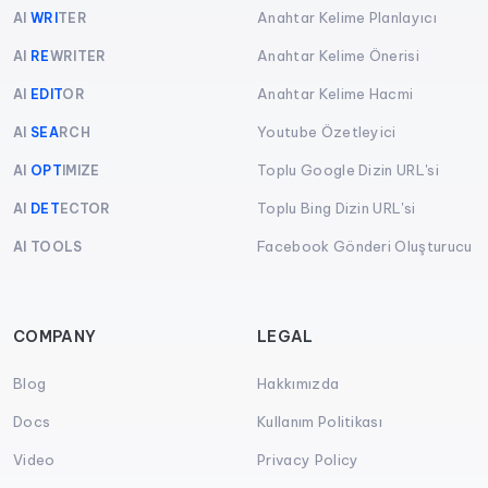
Anahtar Kelime Planlayıcı
AI
WRI
TER
Anahtar Kelime Önerisi
AI
RE
WRITER
Anahtar Kelime Hacmi
AI
EDIT
OR
Youtube Özetleyici
AI
SEA
RCH
Toplu Google Dizin URL'si
AI
OPT
IMIZE
Toplu Bing Dizin URL'si
AI
DET
ECTOR
Facebook Gönderi Oluşturucu
AI TOOLS
COMPANY
LEGAL
Blog
Hakkımızda
Docs
Kullanım Politikası
Video
Privacy Policy