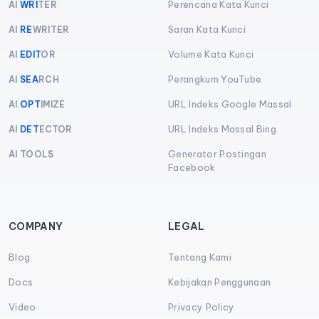
Perencana Kata Kunci
AI
WRI
TER
Saran Kata Kunci
AI
RE
WRITER
Volume Kata Kunci
AI
EDIT
OR
Perangkum YouTube
AI
SEA
RCH
URL Indeks Google Massal
AI
OPT
IMIZE
URL Indeks Massal Bing
AI
DET
ECTOR
Generator Postingan
AI TOOLS
Facebook
COMPANY
LEGAL
Blog
Tentang Kami
Docs
Kebijakan Penggunaan
Video
Privacy Policy