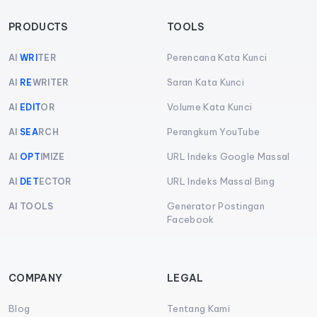
PRODUCTS
TOOLS
Perencana Kata Kunci
AI
WRI
TER
Saran Kata Kunci
AI
RE
WRITER
Volume Kata Kunci
AI
EDIT
OR
Perangkum YouTube
AI
SEA
RCH
URL Indeks Google Massal
AI
OPT
IMIZE
URL Indeks Massal Bing
AI
DET
ECTOR
Generator Postingan
AI TOOLS
Facebook
COMPANY
LEGAL
Blog
Tentang Kami