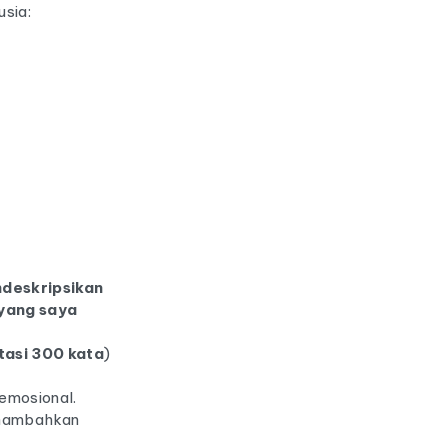
usia:
deskripsikan
 yang saya
tasi 300 kata
)
 emosional.
enambahkan