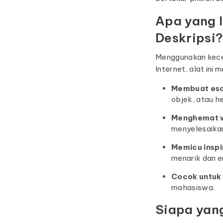
Apa yang I
Deskripsi
Menggunakan kecer
Internet, alat ini
Membuat esa
objek, atau h
Menghemat 
menyelesaika
Memicu inspi
menarik dan e
Cocok untuk
mahasiswa.
Siapa yan