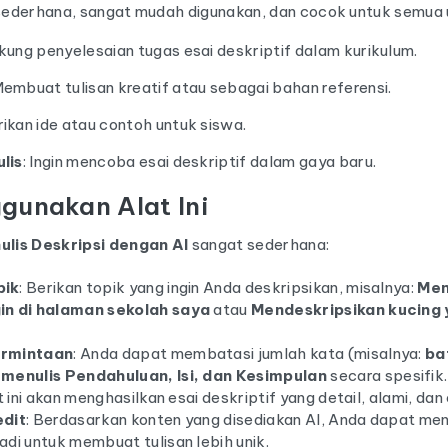
g sederhana, sangat mudah digunakan, dan cocok untuk semua 
kung penyelesaian tugas esai deskriptif dalam kurikulum.
Membuat tulisan kreatif atau sebagai bahan referensi.
ikan ide atau contoh untuk siswa.
lis
: Ingin mencoba esai deskriptif dalam gaya baru.
gunakan Alat Ini
ulis Deskripsi dengan AI
sangat sederhana:
pik
: Berikan topik yang ingin Anda deskripsikan, misalnya:
Men
in di halaman sekolah saya
atau
Mendeskripsikan kucing
ermintaan
: Anda dapat membatasi jumlah kata (misalnya:
ba
a
menulis Pendahuluan, Isi, dan Kesimpulan
secara spesifik.
at ini akan menghasilkan esai deskriptif yang detail, alami, dan
edit
: Berdasarkan konten yang disediakan AI, Anda dapat m
adi untuk membuat tulisan lebih unik.