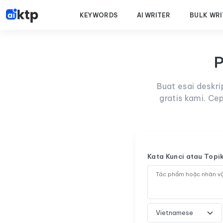
KEYWORDS
AI WRITER
BULK WRI
P
Buat esai deskr
gratis kami. Ce
Kata Kunci atau Topi