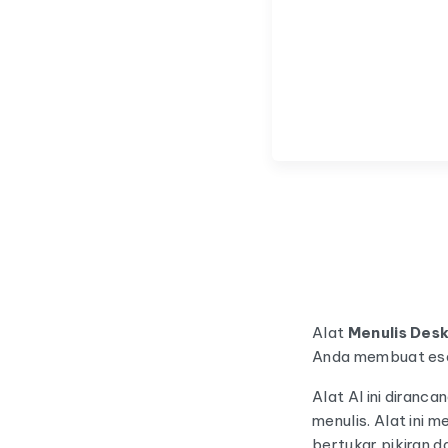
Alat
Menulis Desk
Anda membuat esai
Alat AI ini diranc
menulis. Alat ini 
bertukar pikiran d