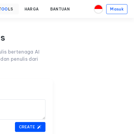
Masuk
T
OO
LS
HARGA
BANTUAN
is
lis bertenaga AI
dan penulis dari
CREATE