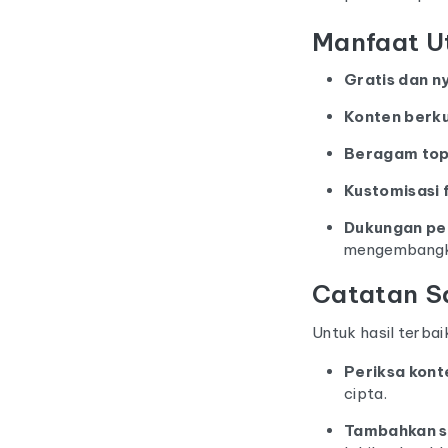
Manfaat Ut
Gratis dan 
Konten berku
Beragam top
Kustomisasi f
Dukungan pe
mengembangka
Catatan S
Untuk hasil terbai
Periksa kont
cipta.
Tambahkan s