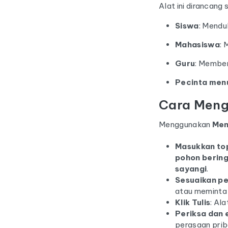
Alat ini dirancan
Siswa
: Mendu
Mahasiswa
: 
Guru
: Member
Pecinta menu
Cara Meng
Menggunakan
Men
Masukkan to
pohon bering
sayangi
.
Sesuaikan p
atau memint
Klik Tulis
: Al
Periksa dan 
perasaan prib