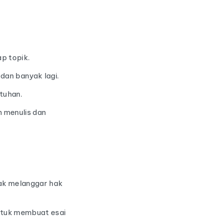
ap topik.
dan banyak lagi.
tuhan.
 menulis dan
dak melanggar hak
untuk membuat esai