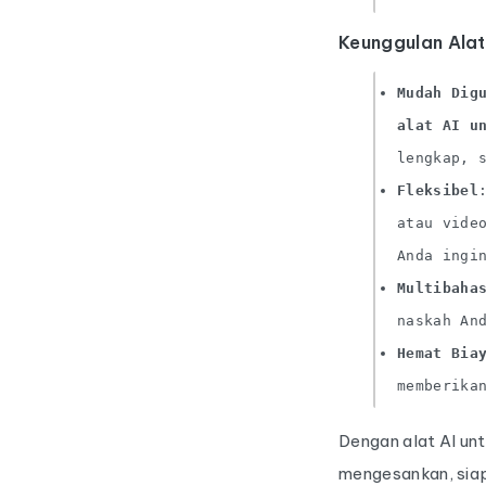
Keunggulan Alat
Mudah Dig
alat AI u
lengkap, 
Fleksibel
atau vide
Anda ingi
Multibaha
naskah An
Hemat Bia
memberika
Dengan alat AI un
mengesankan, siap 