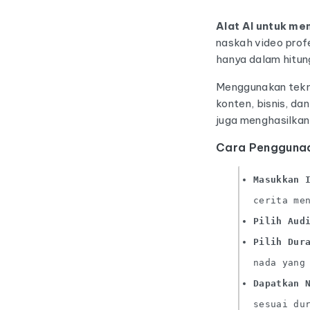
Alat AI untuk me
naskah video profe
hanya dalam hitun
Menggunakan tekno
konten, bisnis, da
juga menghasilkan 
Cara Pengguna
Masukkan 
cerita me
Pilih Aud
Pilih Dur
nada yang
Dapatkan 
sesuai du