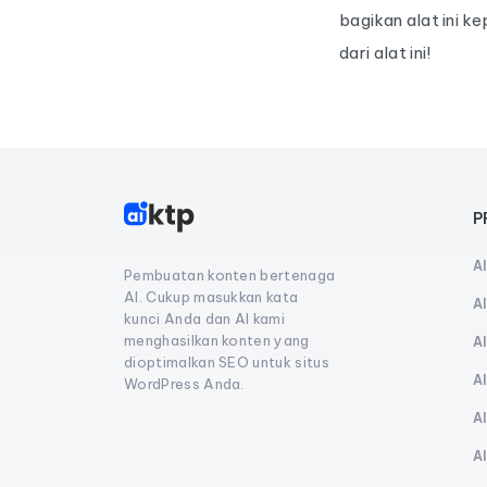
bagikan alat ini 
dari alat ini!
P
A
Pembuatan konten bertenaga
AI. Cukup masukkan kata
A
kunci Anda dan AI kami
menghasilkan konten yang
A
dioptimalkan SEO untuk situs
A
WordPress Anda.
A
A