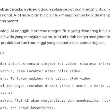
mbuat naskah video
adalah solusi cepat dan kreatif untuk 
sional. Alat ini adalah kunci untuk mengubah setiap ide men
gan menit!
logi AI canggih, bersama dengan fitur yang dirancang khusu
n individu yang menyukai video, alat ini tidak hanya menghem
produk berkualitas tinggi yang sesuai untuk semua tujuan.
an
Ide
: Jelaskan secara singkat isi video: misalnya infor
nyentuh, nama karakter utama dalam video.
iens
: Tentukan audiens yang dituju oleh video.
asi dan Gaya
: Tentukan durasi video 1 menit, 2 menit .
 sesuai.
Naskah
: Alat AI akan menganalisis dan menghasilkan nas
rasi, dan penuh kreativitas.