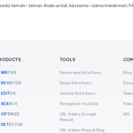
kepada teman-teman Anda untuk bersama-sama menikmati fit
RODUCTS
TOOLS
COM
Perencana Kata Kunci
Blog
I
WRI
TER
Saran Kata Kunci
Doc
I
RE
WRITER
Volume Kata Kunci
Vide
I
EDIT
OR
Perangkum YouTube
Pake
I
SEA
RCH
URL Indeks Google
API
I
OPT
IMIZE
Massal
I
DET
ECTOR
URL Indeks Massal Bing