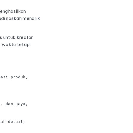
menghasilkan
jadi naskah menarik
s untuk kreator
at waktu tetapi
masi produk,
.. dan gaya,
kah detail,