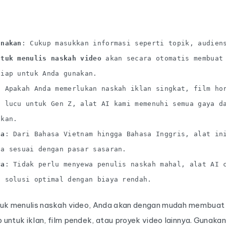
unakan
: Cukup masukkan informasi seperti topik, audien
ntuk menulis naskah video
akan secara otomatis membuat
siap untuk Anda gunakan.
: Apakah Anda memerlukan naskah iklan singkat, film ho
o lucu untuk Gen Z, alat AI kami memenuhi semua gaya d
nkan.
sa
: Dari Bahasa Vietnam hingga Bahasa Inggris, alat in
da sesuai dengan pasar sasaran.
ya
: Tidak perlu menyewa penulis naskah mahal, alat AI 
n solusi optimal dengan biaya rendah.
tuk menulis naskah video, Anda akan dengan mudah membuat
untuk iklan, film pendek, atau proyek video lainnya. Gunaka