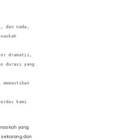
s, dan nada,
 naskah
ror dramatis,
an durasi yang
i memastikan
cerdas kami
 naskah yang
n sekarang dan