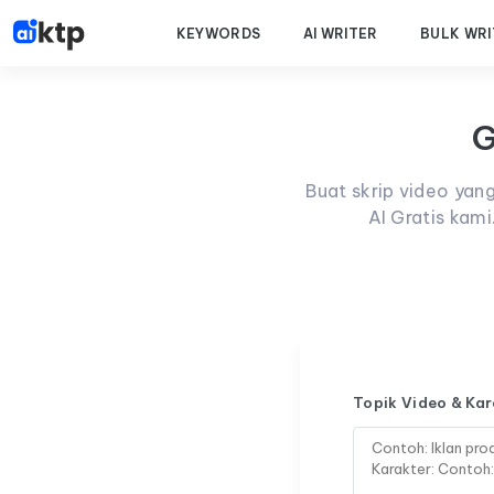
KEYWORDS
AI WRITER
BULK WRI
G
Buat skrip video ya
AI Gratis kam
Topik Video & Ka