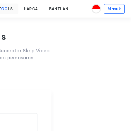
Masuk
T
OO
LS
HARGA
BANTUAN
is
enerator Skrip Video
ideo pemasaran